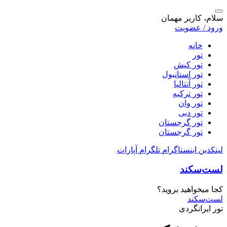
سلام، کاربر مهمان
ورود / عضویت
خانه
تور
تور کیش
تور استانبول
تور آنتالیا
تور ترکیه
تور وان
تور دبی
تور گرجستان
تور گرجستان
لینکدین
اینستاگرام
تلگرام
آپارات
لست‌سکند
کجا میخواهید بروید؟
لست‌سکند
تور ایرانگردی