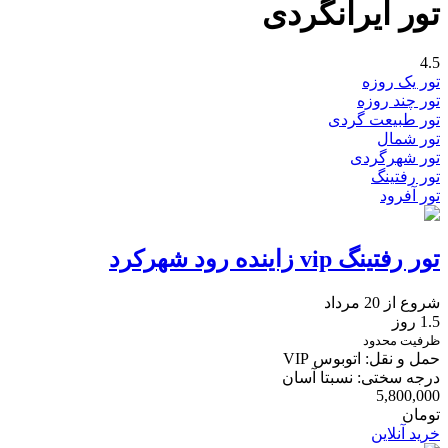
تور‌ ایرانگردی
4.5
تور یک روزه
تور چند روزه
تور طبیعت گردی
تور شمال
تور شهرگردی
تور رفتینگ
تور آفرود
تور رفتینگ vip زاینده رود شهرکرد
شروع از 20 مرداد
1.5 روز
ظرفیت محدود
حمل و نقل: اتوبوس VIP
درجه سختی: نسبتا آسان
5,800,000
تومان
خرید آنلاین