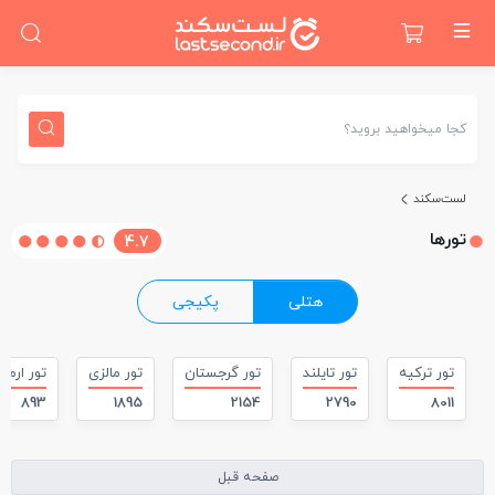
کجا میخواهید بروید؟
لست‌سکند
تور‌ها
4.7
هتلی
پکیجی
تور ترکیه
تور تایلند
تور گرجستان
تور مالزی
تور ارمن
893
1895
2154
2790
8011
صفحه قبل