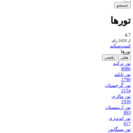
جستجو
تور‌ها
4.7
از 2420 رای
لست‌سکند
تورها
هتلی
پکیجی
تور ترکیه
8086
تور تایلند
2790
تور گرجستان
2154
تور مالزی
1939
تور ارمنستان
893
تور اندونزی
617
تور سنگاپور