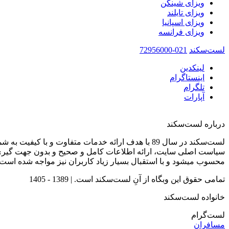
ویزای شینگن
ویزای تایلند
ویزای اسپانیا
ویزای فرانسه
لست‌سکند
021-72956000
لینکدین
اینستاگرام
تلگرام
آپارات
درباره لست‌سکند
لست‌سکند در سال 89 با هدف ارائه خدمات متفاوت و با کیفیت به شما عزیزان در صنعت گردشگری تاسیس شده است.
سیاست اصلی سایت، ارائه اطلاعات کامل و صحیح و بدون جهت گیری 
محسوب میشود و با استقبال بسیار زیاد کاربران نیز مواجه شده است.
تمامی حقوق این وبگاه از آنِ لست‌سکند است. |
1389 - 1405
خانواده لست‌سکند
لست‌گرام
مسافران