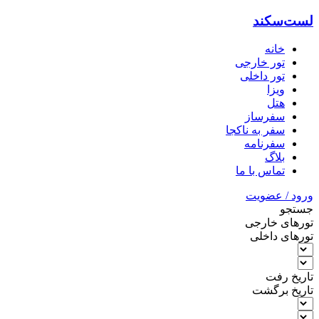
لست‌سکند
خانه
تور خارجی
تور داخلی
ویزا
هتل‌
سفرساز
سفر به ناکجا
سفرنامه
بلاگ
تماس با ما
ورود / عضویت
جستجو
تورهای خارجی
تورهای داخلی
تاریخ رفت
تاریخ برگشت