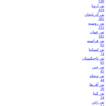
530
تور اروپا
419
تور آذربایجان
282
تور روسیه
252
تور عمان
182
تور فرانسه
92
تور اسپانیا
74
تور تاجیکستان
65
تور چین
45
تور ویتنام
44
تور آفریقا
29
تور کنیا
24
تور ژاپن