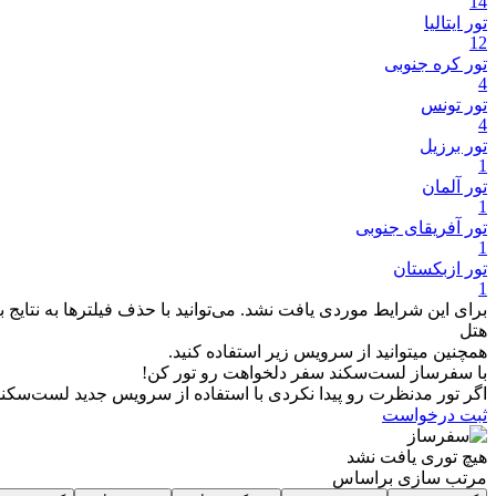
14
تور ایتالیا
12
تور کره جنوبی
4
تور تونس
4
تور برزیل
1
تور آلمان
1
تور آفریقای جنوبی
1
تور ازبکستان
1
برای این شرایط موردی یافت نشد. می‌توانید با حذف فیلترها به نتایج 
هتل
همچنین میتوانید از سرویس زیر استفاده کنید.
با سفرساز لست‌سکند سفر دلخواهت رو تور کن!
اگر تور مدنظرت رو پیدا نکردی با استفاده از سرویس جدید لست‌سکند 
ثبت درخواست
هیچ توری یافت نشد
مرتب سازی براساس