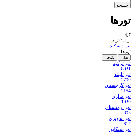
جستجو
تور‌ها
4.7
از 2420 رای
لست‌سکند
تورها
هتلی
پکیجی
تور ترکیه
8031
تور تایلند
2790
تور گرجستان
2154
تور مالزی
1939
تور ارمنستان
893
تور اندونزی
617
تور سنگاپور