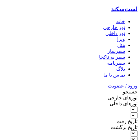
لست‌سکند
خانه
تور خارجی
تور داخلی
ویزا
هتل‌
سفرساز
سفر به ناکجا
سفرنامه
بلاگ
تماس با ما
ورود / عضویت
جستجو
تورهای خارجی
تورهای داخلی
تاریخ رفت
تاریخ برگشت