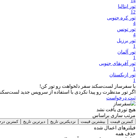
14
تور ایتالیا
12
تور کره جنوبی
4
تور تونس
4
تور برزیل
1
تور آلمان
1
تور آفریقای جنوبی
1
تور ازبکستان
1
با سفرساز لست‌سکند سفر دلخواهت رو تور کن!
اگر تور مدنظرت رو پیدا نکردی با استفاده از سرویس جدید لست‌سکند 
ثبت درخواست
هیچ توری یافت نشد
مرتب سازی براساس
کمترین قیمت
بیشترین قیمت
نزدیکترین تاریخ
دیرترین تاریخ
کمترین درج
فیلترهای اعمال شده
حذف همه