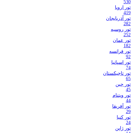
530
تور اروپا
419
تور آذربایجان
282
تور روسیه
252
تور عمان
182
تور فرانسه
92
تور اسپانیا
74
تور تاجیکستان
65
تور چین
45
تور ویتنام
44
تور آفریقا
29
تور کنیا
24
تور ژاپن