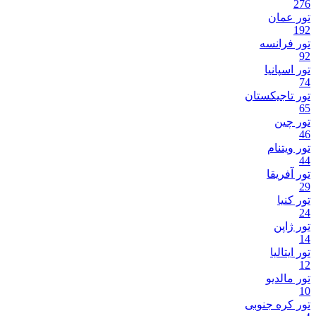
276
تور عمان
192
تور فرانسه
92
تور اسپانیا
74
تور تاجیکستان
65
تور چین
46
تور ویتنام
44
تور آفریقا
29
تور کنیا
24
تور ژاپن
14
تور ایتالیا
12
تور مالدیو
10
تور کره جنوبی