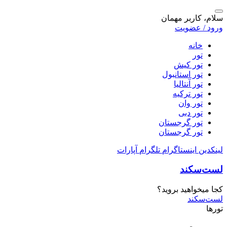
سلام، کاربر مهمان
ورود / عضویت
خانه
تور
تور کیش
تور استانبول
تور آنتالیا
تور ترکیه
تور وان
تور دبی
تور گرجستان
تور گرجستان
لینکدین
اینستاگرام
تلگرام
آپارات
لست‌سکند
کجا میخواهید بروید؟
لست‌سکند
تورها