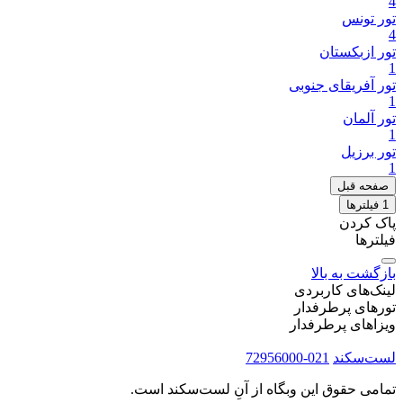
4
تور تونس
4
تور ازبکستان
1
تور آفریقای جنوبی
1
تور آلمان
1
تور برزیل
1
صفحه قبل
1
فیلتر‌ها
پاک کردن
فیلترها
بازگشت به بالا
لینک‌های کاربردی
تورهای پرطرفدار
ویزاهای پرطرفدار
لست‌سکند
021-72956000
تمامی حقوق این وبگاه از آنِ لست‌سکند است.