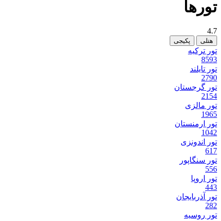
تور‌ها
4.7
هتلی
پکیجی
تور ترکیه
8593
تور تایلند
2790
تور گرجستان
2154
تور مالزی
1965
تور ارمنستان
1042
تور اندونزی
617
تور سنگاپور
556
تور اروپا
443
تور آذربایجان
282
تور روسیه