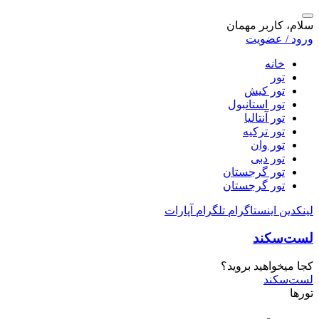
سلام، کاربر مهمان
ورود / عضویت
خانه
تور
تور کیش
تور استانبول
تور آنتالیا
تور ترکیه
تور وان
تور دبی
تور گرجستان
تور گرجستان
لینکدین
اینستاگرام
تلگرام
آپارات
لست‌سکند
کجا میخواهید بروید؟
لست‌سکند
تورها