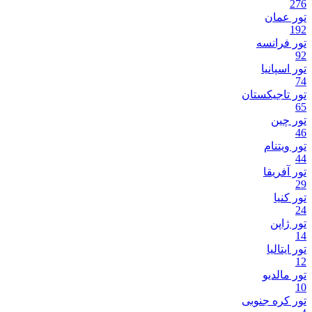
276
تور عمان
192
تور فرانسه
92
تور اسپانیا
74
تور تاجیکستان
65
تور چین
46
تور ویتنام
44
تور آفریقا
29
تور کنیا
24
تور ژاپن
14
تور ایتالیا
12
تور مالدیو
10
تور کره جنوبی