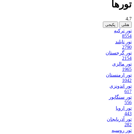
تور‌ها
4.7
هتلی
پکیجی
تور ترکیه
8554
تور تایلند
2790
تور گرجستان
2154
تور مالزی
1965
تور ارمنستان
1042
تور اندونزی
617
تور سنگاپور
556
تور اروپا
443
تور آذربایجان
282
تور روسیه