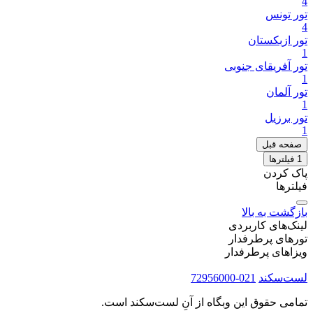
4
تور تونس
4
تور ازبکستان
1
تور آفریقای جنوبی
1
تور آلمان
1
تور برزیل
1
صفحه قبل
1
فیلتر‌ها
پاک کردن
فیلترها
بازگشت به بالا
لینک‌های کاربردی
تورهای پرطرفدار
ویزاهای پرطرفدار
لست‌سکند
021-72956000
تمامی حقوق این وبگاه از آنِ لست‌سکند است.