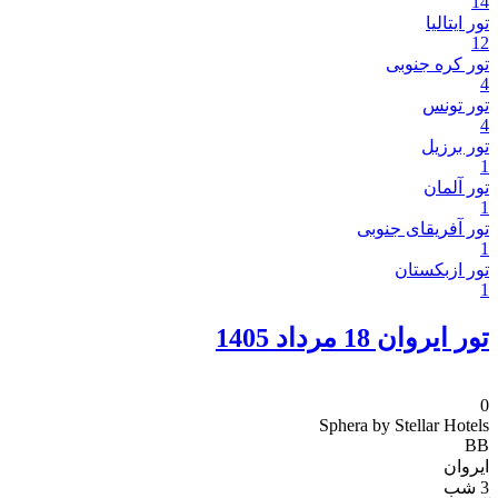
14
تور ایتالیا
12
تور کره جنوبی
4
تور تونس
4
تور برزیل
1
تور آلمان
1
تور آفریقای جنوبی
1
تور ازبکستان
1
تور ایروان 18 مرداد 1405
0
Sphera by Stellar Hotels
BB
ایروان
3 شب