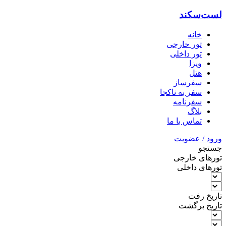
لست‌سکند
خانه
تور خارجی
تور داخلی
ویزا
هتل‌
سفرساز
سفر به ناکجا
سفرنامه
بلاگ
تماس با ما
ورود / عضویت
جستجو
تورهای خارجی
تورهای داخلی
تاریخ رفت
تاریخ برگشت