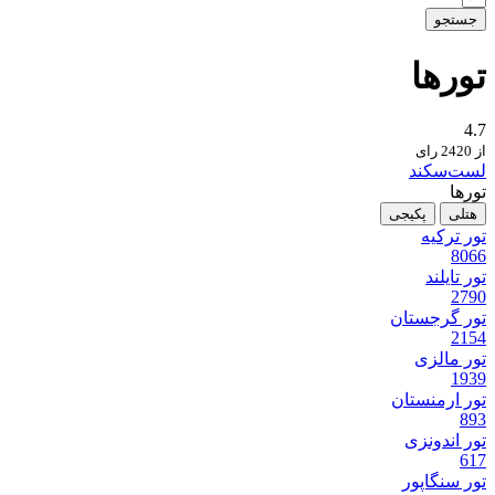
جستجو
تور‌ها
4.7
از 2420 رای
لست‌سکند
تورها
هتلی
پکیجی
تور ترکیه
8066
تور تایلند
2790
تور گرجستان
2154
تور مالزی
1939
تور ارمنستان
893
تور اندونزی
617
تور سنگاپور