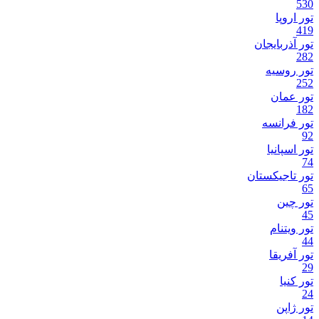
530
تور اروپا
419
تور آذربایجان
282
تور روسیه
252
تور عمان
182
تور فرانسه
92
تور اسپانیا
74
تور تاجیکستان
65
تور چین
45
تور ویتنام
44
تور آفریقا
29
تور کنیا
24
تور ژاپن