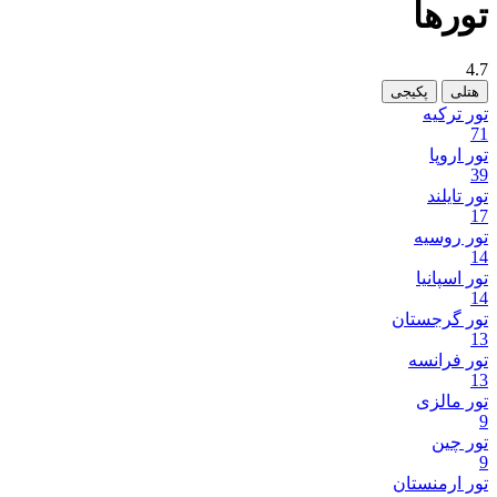
تور‌ها
4.7
هتلی
پکیجی
تور ترکیه
71
تور اروپا
39
تور تایلند
17
تور روسیه
14
تور اسپانیا
14
تور گرجستان
13
تور فرانسه
13
تور مالزی
9
تور چین
9
تور ارمنستان