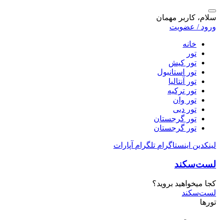
سلام، کاربر مهمان
ورود / عضویت
خانه
تور
تور کیش
تور استانبول
تور آنتالیا
تور ترکیه
تور وان
تور دبی
تور گرجستان
تور گرجستان
لینکدین
اینستاگرام
تلگرام
آپارات
لست‌سکند
کجا میخواهید بروید؟
لست‌سکند
تورها