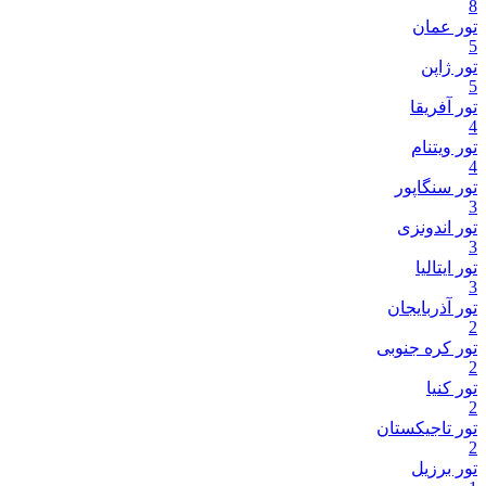
8
تور عمان
5
تور ژاپن
5
تور آفریقا
4
تور ویتنام
4
تور سنگاپور
3
تور اندونزی
3
تور ایتالیا
3
تور آذربایجان
2
تور کره جنوبی
2
تور کنیا
2
تور تاجیکستان
2
تور برزیل