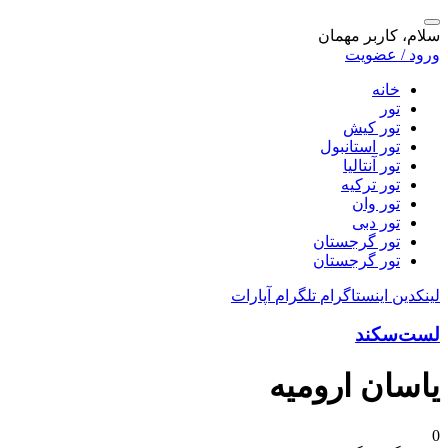
سلام، کاربر مهمان
ورود / عضویت
خانه
تور
تور کیش
تور استانبول
تور آنتالیا
تور ترکیه
تور وان
تور دبی
تور گرجستان
تور گرجستان
لینکدین
اینستاگرام
تلگرام
آپارات
لست‌سکند
یاسان ارومیه
0