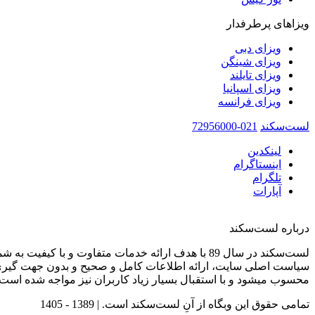
ویزاهای پرطرفدار
ویزای دبی
ویزای شینگن
ویزای تایلند
ویزای اسپانیا
ویزای فرانسه
لست‌سکند
021-72956000
لینکدین
اینستاگرام
تلگرام
آپارات
درباره لست‌سکند
لست‌سکند در سال 89 با هدف ارائه خدمات متفاوت و با کیفیت به شما عزیزان در صنعت گردشگری تاسیس شده است.
سیاست اصلی سایت، ارائه اطلاعات کامل و صحیح و بدون جهت گیری 
محسوب میشود و با استقبال بسیار زیاد کاربران نیز مواجه شده است.
تمامی حقوق این وبگاه از آنِ لست‌سکند است. |
1389 - 1405