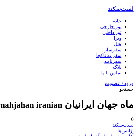
لست‌سکند
خانه
تور خارجی
تور داخلی
ویزا
هتل‌
سفرساز
سفر به ناکجا
سفرنامه
بلاگ
تماس با ما
ورود / عضویت
جستجو
ماه جهان ایرانیان
mahjahan iranian
0
لست‌سکند
آژانس‌ها