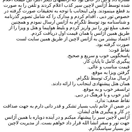
شده توسط آژانس لاچین سیر کذب اعلام کردند و تلفن را به صورت
بد قطع مینمودند. ولی اینجانب با توجه به تحقیقات صورت گرفته در
خصوص تور دبی ، اقدام کردم و مدارک را که شامل تصویر گذرنامه
و شناسنامه بود توسط تلگرام به آژانس ارسال نمودم و همچنین
نصف مبلغ تور را نیز واریز کردم و بلیط هواپیما و هتل و ویزا را از
طریق همین آژانس با همان قیمت اول دریافت کردم.
اعتماد بیشتر من به آژانس لاچین از طریق همین سایت لست
صورت گرفته بود.
نقاط قوت:
پاسخگویی خوب و سریع و صحیح.
پیگیری کامل تا پایان کار.
قیمت مناسب و عالی.
گرفتن ویزا به موقع.
ارسال مدارک توسط تلگرام.
همان هتل پیشنهادی اینجانب را ارائه دادند.
ترانسفر خوب و به موقع.
لیدر خوب و با فرهنگ در دبی.
نقاط ضعف: ندارد.
در ضمن از خانم نایب بسیار تشکر و قدر دانی دارم به جهت صداقت
در کار و پیگیری های ایشان.
آژانس لاچین سیر را پیشنهاد میکنم و در آینده دوباره با همین آژانس
جهت تور و سفر انشا الله قرار داد خواهم بست. از مدیریت لاچین
نیز بسیار سپاسگذارم.