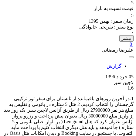
5
قیمت نسبت به بازار
5
زمان سفر :
بهمن 1395
نوع سفر :
تفریحی خانوادگی
7
بیشتر
0
علیرضا رمضانی
گزارش
05 خرداد 1396
لاچین سیر
1.6
1-در آخرین روزهای باقیمانده از تابستان برای سفر تور ترکیبی
گرجستان را انتخاب کردیم. 2 هتل 5 ستاره در باتومی و تفلیس به
مبلغ هر نفر 27900000 ریال از طریق آژانس لاچین سیر. یک روز بعد
از واریز مبلغ 30000000 ریال بعنوان پیش پرداخت و رزرو پرواز
آژانس عنوان کرد که هتل Leo grand ( بر بلوار اصلی باتومی و 5
ستاره ) جا نمیدهد و باید هتل دیگری انتخاب کنیم با پرداخت مابه
التفاوت. با جستجو در سایت Booking و دیدن امکانات هتل Oasis در