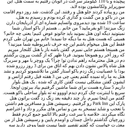
پیچیده و با 110 کیلومتر سرعت در اتوبان رفتیم به سمت هتل. این
سورپرایز ولکامشون بوده لابد.
من رو پیاده کردند جلو هتل و رفتند. این گذشت. شد روز دوم اقامت
من در باکو و من گشت و گذاری کرده بودم و رسیدم به هتل،
ساعت 19 شده بود دیدمروی واتساپم شماره ای از آذربایجان دارن
زنگ میزنند! الو بفرمایید؟ من خانم ... هستم از باکو استار. شما
نمیتونید دیگه اون هتل بمونید باید جاتونو عوض کنیم! یعنی چه خانم؟
همینی که هست هتل به ما دیگه جا نمیده! خانم من تهران طی کردم
فقط این هتل میخوام باشم این چه حرف نامربوطیه شما میزنید؟
من همینجا هستم جایی نمیرم. گفتن باشه باز با هتل کلنجار میریم
که روز آخر رو همونجا بمونید. فردا ظهر که از گشت بیرون برگشتم
دم در هتل محترمانه راهم ندادن تو! چرا؟ یک ووچر با مهر و سربرگ
هتل شاه پالاس نشون دادن بهم که اتاق من برای 3 روز رزرو شده
بود! با عصبانیت زنگ زدم باکو استار گفتن ما تلاشمونو کردیم و نشد
هتل به ما راه نمیده گفتم یعنی چی من 3 هفته قبل رفتم آژانس و
ایشون گفتن مشکلی نیست گفتن کاری که شده . یک هتل بلوار
داریم 5 ستاره هست برای شما ماشین گرفتیم بیاد ببرتون اونجا.
سریع با اینترنت چک کردم دیدم اوووو ته ته بلوار ساحلی باکو هست.
گفتم من اینجا نمیرم. باز چند دقیقه بعد زنگ زد گفت براتون هتل
پارک این Park Inn رو گرفتیم. رسیپشن هتل و مسافرین هم داشتن
با تعجب و شاید تمسخر به من و تماس های مکرر و داد و اعتراضم
نگاه میکردند. خلاصه با سرعت رفتم بالا اثاثمو جمع کردم فقط
زورچپان گذاشتم داخل چمدان و اومدم پایین و رسیپشن هتل از من
معذرت خواست که گفتم تقصیر شما نیست شما ووچر دارید سه