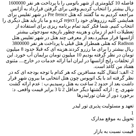
فاصله 10 کیلومتری از شهر باتومی را با پرداخت هر نفر 1600000
ریال بیشتر را انتخاب کردیم.وقتی برای گرفتن قرارداد به آژانس
مراجعه کردیم به ما گفتند که هتل Pre frence در شهر تفلیس برای
همایشی کلیه رزروهای خود را reject کرده و ما باز باید هتل دیگری را
انتخاب کنیم. شما فکر کنید تمام برنامه ریزی برای استفاده از
تعطیلات اعم از زمان و هزینه چطور بازیچه سودجوئی بیشتر
آژانسها قرار میگیرد.بعد از معرفی چند هتل در شهر تفلیس هتل
Radison که هتلی همطراز هتل قبلی با پرداخت هر نفر 3800000
ریال بیشتر را برای ما رزرو کردند.هزینه ای که قبلا حدود 8 میلیون
تومان در نظر گرفته بودیم 10 میلیون تومان برایمان آب خورد. این
از تخلفات رایج آژانسها در ایران اما ارائه خدمات در خارج.... مثنوی
هفتاد من کاغذ است.
2- الف: انتقال کلیه مسافرین که هر کدام با توجه بودجه ای که در
نظر گرفته اند با یک اتوبوس چون هتل انتخابی ما بیرون شهر قرار
داشت بعد از حدود 2 ساعت به هتل رسیدیم.ب : عدم ارائه گشت
شهری. ج : ارائه گشتها دیگر حداقل 2 تا 3 برابر قیمت واقعی. د:
برخورد دور از شان تورلیدرها
تعهد و مسئولیت پذیری تور لیدر
1
تحویل به موقع مدارک
3
قیمت نسبت به بازار