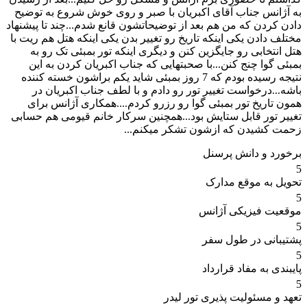
به آژانس جناب آقای اکبریان با صبر و روی خوش شروع به توضیح
دادن کردن که من هم بعد از توضیحاتشون قانع شدم...چند تا پیشنهاد
مختلف دادن یکی اینکه تاریخ رو تغییر بدن یکی اینکه هتل هم ریت با
هتل انتخابی رو جایگزین کنن و دیگری اینکه تور بمبئی تک رو به
بمبئی گوا چنج کنن...با صحبتهایی که جناب اکبریان کردن به این
نتیجه رسیده بودم که 7 روز بمبئی شاید یکم براشون خسته کننده
باشه...درخواست تغییر تور رو دادم و با لطف جناب اکبریان در
همون تاریخ تور بمبئی گوا رو رزرو کردم....همکاری آژانس برای
تغییر تور قابل ستایش بود...همچنین سرکار خانم قیومی هم حسابی
زحمت کشیدن که ازشون تشکر میکنم...
برخورد و دانش پرسنل
5
تحویل به موقع مدارک
5
موقعیت فیزیکی آژانس
5
پشتیبانی در طول سفر
5
پایبندی به مفاد قرارداد
5
تعهد و مسئولیت پذیری تور لیدر