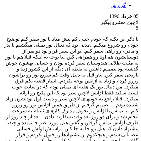
گزارش
05 خرداد 1396
لاچین معتبرو پیگیر
5
با ذکر این نکته که خودم خیلی کم پیش میاد با تور سفر کنم توضیح
خودم رو شروع میکنم...مدتی بود که دنبال تور بمبئی میگشتم تا پدر
و مادرم رو راهی سفر کنم...تو این سفر قرار بود دو نفر از
دوستانشون هم اونا رو همراهی کنن...با توجه به اینکه قبلا هم با تور
به مثلث طلائی هندوستان سفر کرده بودن و حسابی بهشون خوش
گذشته بود تصمیم داشتن به نقطه ای دیگه از این کشور زیبا و
تاریخی سفر کنن...بار قبل به دلیل وقت کم سریع تور رو براشون
رزرو کردم و زیاد به آژانس توجه نکردم...اینبار قضیه یکم فرق
میکرد...من دنبال تور یک هفته ای بمبئی بودم که در سایت خوب
لست سکند فقط آژانس لاچین سیر بود که این پکیج رو ارائه
میکرد...قبلا راجع به خوبیهای لاچین سیر و دست اول بودنشون زیاد
شنیده بودم ... تصمیم گرفتم از طریق همین آژانس تور رو رزرو
کنم...با تماس با آژانس و تحویل مدارک کارهای ثبتنام به سرعت
انجام شد و برای دو روز بعد وقت سفارت دادن....بعد از چند روز از
طرف آژانس تماس گرفتن و گفتن هتل مورد نظر جا نمیده و چندتا
پیشنهاد دادن که هتل رو جا به جا کنن...راستش اولش حسابی
عصابانی شدم و هیچکدوم از پیشنهادها رو قبول نکردم و قرار
گذاشتم تا حضوری برم آژانس و مشکل رو حل کنیم...بعد از رسیدن