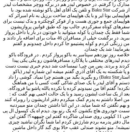
مدارک را گرفتم. در خصوص لیدر هم در برگه ووچر مشخصات لیدر
از شرکت Baku Star و تلفن یک آقای اهل باکو نوشته شده بود. با
هواپیمایی بوتا ایر و با یک هواپیمای ساخت برزیل به نام امبرائر که
هواپیمای جمع و جوری هست و از فوکر کوچکتره و بدک نیست برای
سفرهای کوتاه سفرکردم. جالب بود که طبق قوانین پروازیشون
شما فقط یک چمدان یا کوله میتوانید با خودتون در بار یا داخل پرواز
ببرید. در برگشت خیلی از مسافران 46 منات برای اضافه بار دادند و
من زرنگی کردم و کوله پشتیمو جا کردم داخل چمدونم و گفتم
بفرمایید! شد یک چمدان.
خلاصه روز نوزدهم سپتامبر به باکو پرواز کردم . در فرودگاه باکو
دیدم لیدرهای مختلفی با پلاکارد مسافرهاشون رو یکی یکی پیدا
کردند و بردند. پس من چی! نیمساعت شد دیدم خبری نیست دست
و پا شکسته به یک آقای آذری گفتم میشه این شماره لیدر (باکو
استارBaku Star) رو بگیرید بگید من هستم چرا نمیاد. گوشی را داد
دستم و آقای لیدر با یک صدای شاکی گفت کسی با من هماهنگ
نکرده! گفتم آقا من نمیدونم کرده یا نکرده یالله پاشو بیا فرودگاه.
بعد از یک ساعت ایشون رسید و با یک حالت اخمی بهم گفت که :
من اصلا داشتم به پدرم کمک میکردم دفتر اداریشون را روبراه کنند
و بهم نگفتن که شما میاید. در این اثنا داشتن چمدان منو میبردنبه
سمت خودروی هاچ بکشون که یک رنو بود. دیدم اه یک کپسول ال پی
جی 11 کیلویی روی صندلی شاگرده گفتم این چییههه؟! گفتن این
مال دفتر پدرمه بردم شارژش کردم اما شما نگران نباشید چیزی
نمیشه!. منو نشوند صندلی عقب حالا بوی گند گاز داخل ماشین