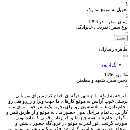
5
تحویل به موقع مدارک
5
زمان سفر :
آذر 1396
نوع سفر :
تفریحی خانوادگی
6
بیشتر
1
طاهره رضازاده
گزارش
14 مهر 1396
لاچین سیر، متعهد و مطمئن
4
با توجه به اینکه ما از شهر دیگه ای اقدام کردیم برای تور بالی.
پرسنل خوب آژانس به موقع کارهای ما جهت ویزا و رزرو هتل رو
انجام دادن همه تلاششون رو برای تجربه یک سفر خوب برای ما به
کار بردن. تمام مراحل بدون حضور ما ، به موقع و از طریق تلفن و
تلگرام انجام شد. همه چیز طبق قرارداد و قولی که داده بودن
صورت گرفت . تور لیدر به موقع در فرودگاه حضور داشتن. و
تورهای جزیره هم عالی برگزار شد. فکر میکنم بیشترین نمره این