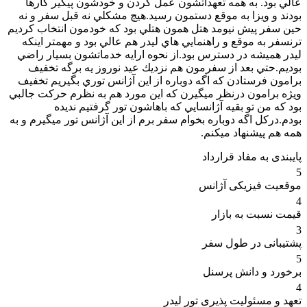
عالي بود. به همه تعهداتشون عمل كردن و خودشون پيگير كارها
بودند و ويزا به موقع دستمون رسيد.هيچ مشكلي نه قبل سفر و نه
حين سفر پيش نيومد هتل همون هتلي بود كه خودمون انتخاب كرديم
ترنسفر به موقع و راهنمايي هاي ليدر هم عالي بود و مهمتر اينكه
ليدر هميشه در دسترس بود.از نحوه ارايه خدماتشون بسيار راضي
بوديم.حتي بعد از سفرمون هم نزديك عيد نوروز يه برگه تخفيف
برامون فرستادن كه اگه دوباره از اين آژانس توري بگيريم تخفيف
ويژه برامون درنظر ميگيرن كه اين مورد هم به نظرم حركت جالبي
بود كه من تو بقيه آژانسايي كه باهاشون تور گرفتيم نديده
بودم.دركل اگه دوباره بخوام سفر برم از اين آژانس تور ميگيرم و به
همه هم پيشنهاد ميكنم.
پایبندی به مفاد قرارداد
5
موقعیت فیزیکی آژانس
4
قیمت نسبت به بازار
3
پشتیبانی در طول سفر
5
برخورد و دانش پرسنل
4
تعهد و مسئولیت پذیری تور لیدر