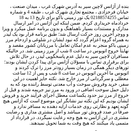
بنده از آژانس لاچین سیر به آدرس شهرک غرب ، میدان صنعت ،
خیابان فرحزادی ، مجتمع تجاری شهرک غرب ، طبقه 4 و شماره
تماس 02188574255 یک تور زمینی باکو برای تاریخ 13 به 18
خردادماه خریداری کردم. ضمن اینکه این آژانس در امر ارسال
مدارک و مستندات بسیار ناهماهنگ و بدون برنامه عمل میکرد و ویزا
و ووچر آخرین روز حرکت ارسال شد؛ طبق برنامه قرار بود یک لیدر
به همراه گروه اعزام گردد که نبود ایشان در شلوغی و ازدحام مرز
زمینی باکو منجر به عدم امکان تعامل با مرزبانان کشور مقصد و
نهایتاً خروج اتوبوس در ساعت 8 شب از مرز زمینی شد. در حالیکه
مسافران لاچین سیر به دلیل عدم پاسخگویی لیدر، در حال تلاش
برای برقراری تماس با مسؤلان آژانس برای پیدا کردن ایشان بودند؛
تورهای دیگر همگی در زمان بسیار زودتر مرز را ترک کردند و
اتوبوس ما آخرین اتوبوس در ساعت 8 شب و پس از 12 ساعت
معطلی و سرگردانی از مرز خارج شد. نکته حایز اهمیت در این
سفر، خرید وفروش سوخت و آب معدنی توسط راننده بود که به
دلیل حمل سوخت اضافی در ورود به مرز نیز جریمه شدند و قبل از
خروج از مرز نیز حدود یکساعت معطل اجرای فرآیند خرید و فروش
ایشان بودیم که این نکته نیز نشانگر این موضوع است که آژانس هیچ
گونه تعهد و نظارتی روی خدمات ارایه دهنده به مسافر ندارد و
صرفاً در صدد فروش تور میباشد و اصل مشتری مداری و رضایت
مشتری در این آژانس به هیچ وجه رعایت نمیگردد. در قرارداد از
متممی یاد میکنند که هیچ وقت به شما تحویل نمیدهند.