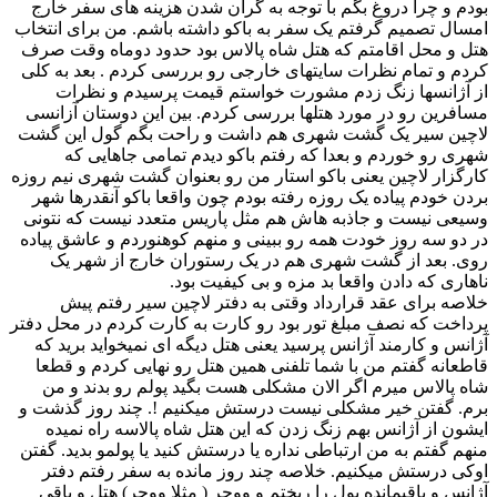
بودم و چرا دروغ بگم با توجه به گران شدن هزینه های سفر خارج
امسال تصمیم گرفتم یک سفر به باکو داشته باشم. من برای انتخاب
هتل و محل اقامتم که هتل شاه پالاس بود حدود دوماه وقت صرف
کردم و تمام نظرات سایتهای خارجی رو بررسی کردم . بعد به کلی
از آژانسها زنگ زدم مشورت خواستم قیمت پرسیدم و نظرات
مسافرین رو در مورد هتلها بررسی کردم. بین این دوستان آزانسی
لاچین سیر یک گشت شهری هم داشت و راحت بگم گول این گشت
شهری رو خوردم و بعدا که رفتم باکو دیدم تمامی جاهایی که
کارگزار لاچین یعنی باکو استار من رو بعنوان گشت شهری نیم روزه
بردن خودم پیاده یک روزه رفته بودم چون واقعا باکو آنقدرها شهر
وسیعی نیست و جاذبه هاش هم مثل پاریس متعدد نیست که نتونی
در دو سه روز خودت همه رو ببینی و منهم کوهنوردم و عاشق پیاده
روی. بعد از گشت شهری هم در یک رستوران خارج از شهر یک
ناهاری که دادن واقعا بد مزه و بی کیفیت بود.
خلاصه برای عقد قرارداد وقتی به دفتر لاچین سیر رفتم پیش
پرداخت که نصف مبلغ تور بود رو کارت به کارت کردم در محل دفتر
آژانس و کارمند آژانس پرسید یعنی هتل دیگه ای نمیخواید برید که
قاطعانه گفتم من با شما تلفنی همین هتل رو نهایی کردم و قطعا
شاه پالاس میرم اگر الان مشکلی هست بگید پولم رو بدند و من
برم. گفتن خیر مشکلی نیست درستش میکنیم !. چند روز گذشت و
ایشون از آژانس بهم زنگ زدن که این هتل شاه پالاسه راه نمیده
منهم گفتم به من ارتباطی نداره یا درستش کنید یا پولمو بدید. گفتن
اوکی درستش میکنیم. خلاصه چند روز مانده به سفر رفتم دفتر
آژانس و باقیمانده پول را ریختم و ووچر ( مثلا ووچر) هتل و باقی