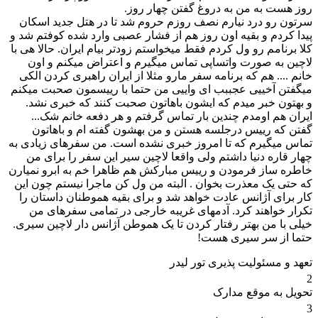
روز هست به من به دروغ گفتن چهار روز.
سرتون رو درد نیارم نصف روزم حروم شد تا در هتل جدید اسکان
پیدا کردم و بقیه اون روز هم از فشار عصبی وارد شده کوفتم شد و
کلا برنامم رو ول کردم فقط میخواستم زودتر بیام ایران. حالا هی با
لاچین به صورت واتساپی تماس میگیرم و اعتراض میکنم و اون
خانم .... هم که برنامه سفر مارو مثلا از ایران راهبری کردن الکی
میگفتن آخییی عجببب ای واییی من حتما با رییسمون صحبت میکنم
و بهتون خبر میدم که ایشون باهاتون صحبت کنند که خبری نشد.
ایران هم اومدم چندین بار تماس گرفتم و هر دفعه خانم شک...
گفتن که رییس درجلسه هستن و من بهشون گفته ام و باهاتون
تماس میگیرم که تا امروز خبری نشده است. من سفرهای زیادی به
چهار قاره دنیا داشتم ولی واقعا لاچین سیر این سفر را برای من
خاطره ساز فرمودن و رییس مبارکش هم ظاهرا خم به ابرو نمیارن
که حتی یک معذرت بخوان . البته من ول کن ماجرا نیستم چون این
کار برای آژانس عادت خواهد شد و برای بقیه هموطنان داستان را
تکرار خواهند کرد. آدمهای غریبه خارجی در تمامی سفرهای من
خیلی با من بهتر رفتار کردن تا یک هموطن آژانس دار لاچین سیری.
حتما از سر سیری هست!
تعهد و مسئولیت پذیری تور لیدر
2
تحویل به موقع مدارک
3