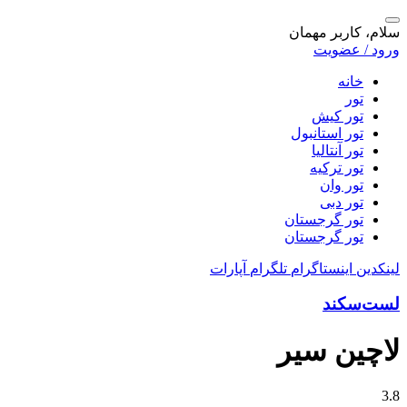
سلام، کاربر مهمان
ورود / عضویت
خانه
تور
تور کیش
تور استانبول
تور آنتالیا
تور ترکیه
تور وان
تور دبی
تور گرجستان
تور گرجستان
لینکدین
اینستاگرام
تلگرام
آپارات
لست‌سکند
لاچین سیر
3.8