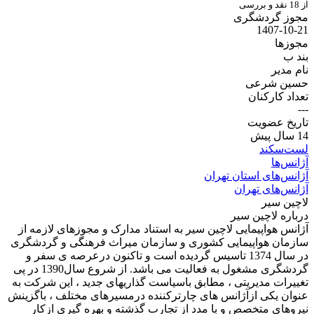
از 18 نقد و بررسی
مجوز گردشگری
1407-10-21
مجوز‌ها
بند ب
نام مدیر
حسین شرعی
تعداد کارکنان
---
تاریخ عضویت
14 سال پیش
لست‌سکند
آژانس‌ها
آژانس‌های استان تهران
آژانس‌های تهران
لاچین سیر
درباره لاچین سیر
آژانس هواپیمایی لاچین سیر به استناد مدارک و مجوزهای لازمه از
سازمان هواپیمایی کشوری و سازمان میراث فرهنگی و گردشگری
در سال 1374 تاسیس گردیده است و تاکنون درعرصه ی سفر و
گردشگری مشغول به فعالیت می باشد. از شروع سال1390 در پی
تغییرات مدیریتی ، مطابق باسیاست گذاریهای جدید ، این شرکت به
عنوان یکی ازآژانس های چارترکننده درمسیرهای مختلف ، باگزینش
نیروهای متخصص و با مدد از تجارب گذشته و بهره گیری ازکار