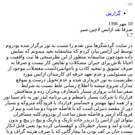
گزارش
10 مهر 1396
صرفا نقد اژانس لاچین سیر
1.7
در سایت گردشگرها متن نقدم را نسبت به تور برگزار شده بودروم
توسط این آژانس بیان کردم که متاسفانه بعید میدونم که نمایش
داده شودچون متاسفانه منظور از این نظرسنجی ها ثبت واقعیت و
احیانا تلاش برای جبران مشکلات و نقایص کار نیست و صرفا به
صرف تشویق و تمجید کاذب و ناجوانمردانست.معضلات موجود از
بی مسئولیتی و عدم تعهد حرفه ای کارمندان اژانس مورد
نظرنسبت به تور خریداری شده و عدم تحویل درست و بموقع
مدارک شروع میشه تا اطلاع رسانی غلط نسبت به شرایط
سفر،ساعات پروازی بسیار نامتعارف وبحران زده و متعاقبش
قرارداد با شرکت بسیار نامنظم و بی برنامه لیدر تور به نام سیبا تور
و از همه اینها مهمتر و حساستر قرارداد با فرودگاه متروکه و بسیار
دور از مقصد دنیزلی است که با فاصله حدودا دو ساعت و نیم از
فرودگاه ازمیر و فاصله شش ساعت از بودروم،کلیه مسافران
بینوای این آژانس را دربدر جاده تاریک و باریک و پیچ در پیچ و بدون
رفت و آمد و بسیار خطرناک و کوهستانی کرده بود یعنی قابل انکار
نیست جان بر کف بودن ما بیچارگانی که با صرف هزینه گزاف و با