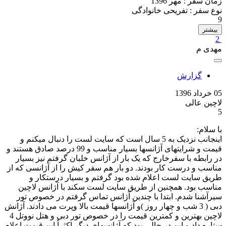
زمان سفر :
مهر 1396
نوع سفر :
تفریحی خانوادگی
9
بیشتر
2
مهدی م
گزارش
05 خرداد 1396
لاچین عالی
5
با سلام:
اینجانب نزدیک به 5 سال است که سایت لست را دنبال میکنم و
قیمت و شرایتهای آژانسها بسیار مناسب و 99 درصد صادق هستند و
در رابطه با سفرخارج که یک بار از آژانس خلبان گرفتم نیز بسیار
مناسب و درست کار بودند. دو بار هم سفر کیش را از آژانسی که از
طریق سایت لست اعلام شده بود گرفتم و بسیار درستکار و
مناسب بود. همچنین از طریق سایت لست سکند با آژانس لاچین
سیرآشنا شدم. ابتدا با چندین آژانس تماس گرفتم در خصوص تور
دبی ( 3 شب و چهار روز )و آژانسها قیمت بالا وپرت می دادند. آژانش
لاچین بهترین و کمترین قیمت را در خصوص تور دبی و هتل نووتل 4
ستاره داد و این در حالی بود که آژانسهای دیگر اکثراً این قیمت اعلام