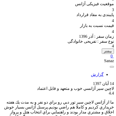
موقعیت فیزیکی آژانس
3
پایبندی به مفاد قرارداد
4
قیمت نسبت به بازار
4
زمان سفر :
آذر 1396
نوع سفر :
تفریحی خانوادگی
4
بیشتر
0
Sanaz
گزارش
14 آبان 1397
لاچين سير آژانسي خوب و متعهد و قابل اعتماد
4.4
ما از آژانس لاچين سير تور دبي رو براي دو نفر و به مدت يك هفته
خريداري كرديم و كاملا هم راضي بوديم.پرسنل آژانس بسيار خوش
اخلاق و مشتري مدار بودند و راهنمايي براي انتخاب هتل و پرواز