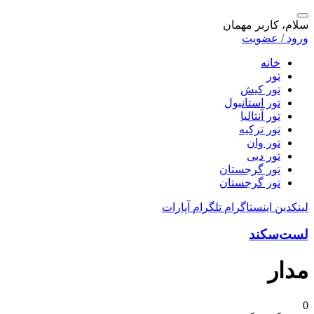
سلام، کاربر مهمان
ورود / عضویت
خانه
تور
تور کیش
تور استانبول
تور آنتالیا
تور ترکیه
تور وان
تور دبی
تور گرجستان
تور گرجستان
لینکدین
اینستاگرام
تلگرام
آپارات
لست‌سکند
مدار
0