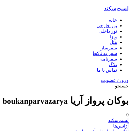
لست‌سکند
خانه
تور خارجی
تور داخلی
ویزا
هتل‌
سفرساز
سفر به ناکجا
سفرنامه
بلاگ
تماس با ما
ورود / عضویت
جستجو
بوکان پرواز آریا
boukanparvazarya
0
لست‌سکند
آژانس‌ها