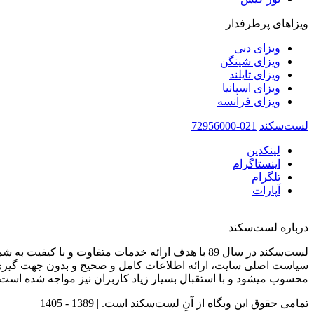
ویزاهای پرطرفدار
ویزای دبی
ویزای شینگن
ویزای تایلند
ویزای اسپانیا
ویزای فرانسه
لست‌سکند
021-72956000
لینکدین
اینستاگرام
تلگرام
آپارات
درباره لست‌سکند
لست‌سکند در سال 89 با هدف ارائه خدمات متفاوت و با کیفیت به شما عزیزان در صنعت گردشگری تاسیس شده است.
سیاست اصلی سایت، ارائه اطلاعات کامل و صحیح و بدون جهت گیری 
محسوب میشود و با استقبال بسیار زیاد کاربران نیز مواجه شده است.
تمامی حقوق این وبگاه از آنِ لست‌سکند است. |
1389 - 1405