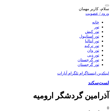
سلام، کاربر مهمان
ورود / عضویت
خانه
تور
تور کیش
تور استانبول
تور آنتالیا
تور ترکیه
تور وان
تور دبی
تور گرجستان
تور گرجستان
لینکدین
اینستاگرام
تلگرام
آپارات
لست‌سکند
آذرامین گردشگر ارومیه
0