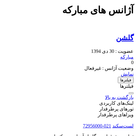
آژانس های مبارکه
گلشن
عضویت : 30 دی 1394
مبارکه
0
وضعیت آژانس : غیرفعال
نمایش
فیلتر‌ها
فیلترها
بازگشت به بالا
لینک‌های کاربردی
تورهای پرطرفدار
ویزاهای پرطرفدار
لست‌سکند
021-72956000