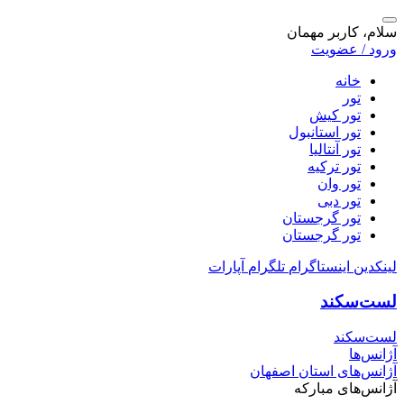
سلام، کاربر مهمان
ورود / عضویت
خانه
تور
تور کیش
تور استانبول
تور آنتالیا
تور ترکیه
تور وان
تور دبی
تور گرجستان
تور گرجستان
لینکدین
اینستاگرام
تلگرام
آپارات
لست‌سکند
لست‌سکند
آژانس‌ها
آژانس‌های استان اصفهان
آژانس‌های مبارکه