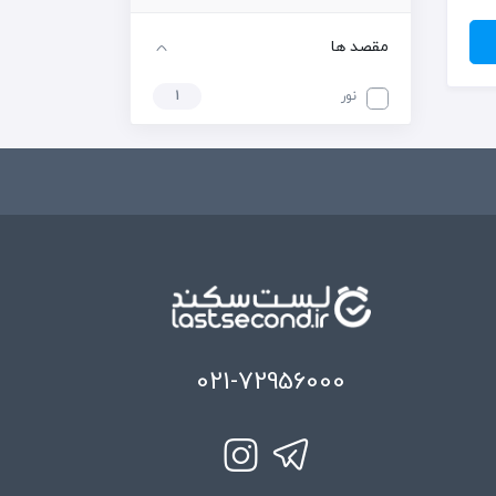
مقصد ها
نور
1
021-72956000