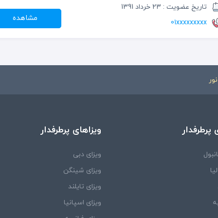
تاریخ عضویت : 23 خرداد 1391
مشاهده
01xxxxxxxxx
ور
 پرطرفدار
ویزاهای پرطرفدار
نبول
ویزای دبی
یا
ویزای شینگن
ویزای تایلند
ه
ویزای اسپانیا