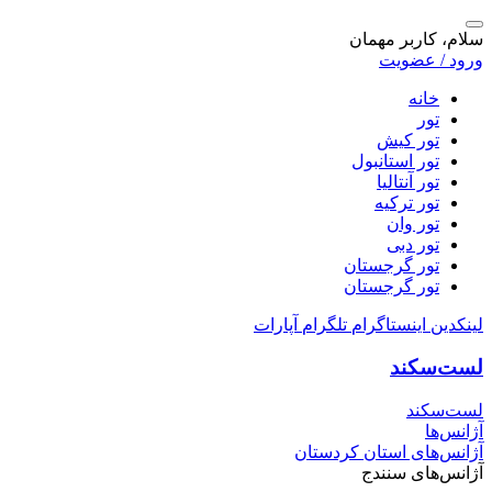
سلام، کاربر مهمان
ورود / عضویت
خانه
تور
تور کیش
تور استانبول
تور آنتالیا
تور ترکیه
تور وان
تور دبی
تور گرجستان
تور گرجستان
لینکدین
اینستاگرام
تلگرام
آپارات
لست‌سکند
لست‌سکند
آژانس‌ها
آژانس‌های استان کردستان
آژانس‌های سنندج