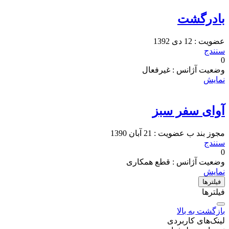
بادرگشت
عضویت : 12 دی 1392
سنندج
0
وضعیت آژانس : غیرفعال
نمایش
آوای سفر سبز
مجوز
بند ب
عضویت : 21 آبان 1390
سنندج
0
وضعیت آژانس : قطع همکاری
نمایش
فیلتر‌ها
فیلترها
بازگشت به بالا
لینک‌های کاربردی