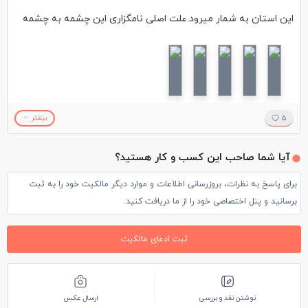
این استان به شمار میرود.علت اصلی نامگزاری این چشمه به چشمه
زنه به زنه که همون زایش است نسبت میدهند.این منطقه کاملا
کوهستانی و سرسبزاست. آلاچیق های زیادی که اطرف این تفریگاه
وجودداردامکان اسکان مسافران رادرشب های تابستات فراهم
میکند.ودرفصل تابستان شبهای خنک و عالی دارد.درفصل زمستان هم
5
بیشتر
پیست اسکی که داردگردشگران زیادی برای بازدیدوبازی کردن میان که
آیا شما صاحب این کسب و کار هستید؟
متاسفانه به دلیل تاریکی هوانتونستم اززمین پیست هم عکس
برای پاسخ به نظرات، بروزرسانی اطلاعات و موارد دیگر مالکیت خود را به ثبت
بزارم.همچین درفصل اردیبهشت ماه میتوان از لاله های واژگونش
برسانید و پنل اختصاصی خود را از ما دریافت کنید.
دیدن کرد.
#گلفام_سفر#لست_گرام#لست_سکند
ثبت ادعای مالکیت
نوشتن نقد و بررسی
ارسال عکس