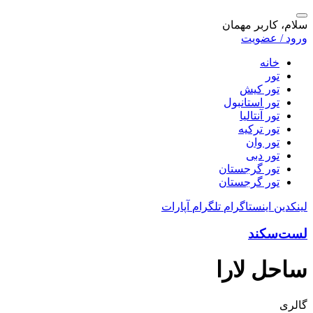
سلام، کاربر مهمان
ورود / عضویت
خانه
تور
تور کیش
تور استانبول
تور آنتالیا
تور ترکیه
تور وان
تور دبی
تور گرجستان
تور گرجستان
لینکدین
اینستاگرام
تلگرام
آپارات
لست‌سکند
ساحل لارا
گالری