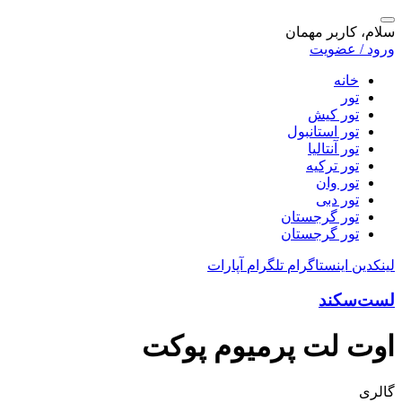
سلام، کاربر مهمان
ورود / عضویت
خانه
تور
تور کیش
تور استانبول
تور آنتالیا
تور ترکیه
تور وان
تور دبی
تور گرجستان
تور گرجستان
لینکدین
اینستاگرام
تلگرام
آپارات
لست‌سکند
اوت لت پرمیوم پوکت
گالری