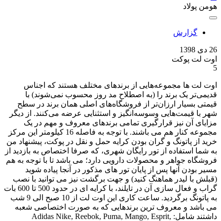
هومن پولاد
گزارش
26 دی 1398
اوت لت پوکت
5
اوت لت ها مجموعه‌هایی از برندهای مختلف هستند که اجناس
قدیمی‌تر یک برند را (به اصطلاح مد روز محسوب نمی‌شوند) با
قیمتی بسیار ارزان‌تر از فروشگاه‌های اصلی همان برند در سطح
شهر با قیمت‌هایی وسوسه‌انگیز و استثنایی عرضه می‌کنند. از دیگر
مزایای آن نیز قرارگیری تمامی برندهای معروف و مهم در یک
مجموعه کنار هم می باشند. با توجه به فاصله 16 کیلومتر این مرکز
خرید از پاتونگ و گران بودن کرایه حمل و نقل در پوکت، پیشنهاد من
به شما استفاده از تور رایگان شهری، که صرفا اختصاص به بازدید از
فروشگاه جواهر و محصولات دارویی دارد؛ می باشد تا با توجه به هم
مسیر بودن آنها پس از پایان تور های مذکور در آنجا پیاده شوید
(قبلش با لیدر هماهنگ کنید) و جهت برگشت نیز می توانید با نصب
گراب و فعال سازی آن در تایلند، با کرایه ای در حدود 500 تا 600 بات
به پاتونگ برگردید. ساعت کاری این اوت لت از 10 صبح الی 9 شب
می باشد و معروف ترین برندهایی که به صورت اختصاصی شعبه
داشتند شامل: Adidas Nike, Reebok, Puma, Mango, Esprit,