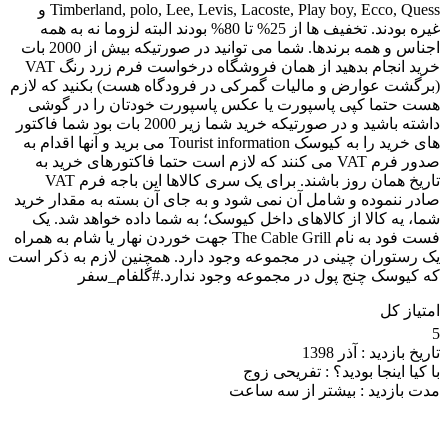
Timberland, polo, Lee, Levis, Lacoste, Play boy, Ecco, Quess و
غیره بودند. تخفیف ها از 25% تا 80% بودند البته لزوما نه به همه
اجناس و همه برندها. شما می توانید در صورتیکه بیش از 2000 بات
خرید انجام بدهید از همان فروشگاه درخواست فرم زرد رنگ VAT
(برگشت عوارض و مالیات گمرکی در فرودگاه هست) بکنید که لازم
هست حتما کپی پاسپورت یا عکس پاسپورت خودتان را در گوشی
داشته باشید و در صورتیکه خرید شما زیر 2000 بات بود شما فاکتور
های خرید را به کیوسک Tourist information می برید و آنها اقدام به
صدور فرم VAT می کنند که لازم است حتما فاکتورهای خرید به
تاریخ همان روز باشند. برای یک سری کالاها این باجه فرم VAT
صادر ننموده و شامل آن نمی شود و به جای آن بسته به مقدار خرید
شما، یه کالا از کالاهای داخل کیوسک؛ به شما داده خواهد شد. یک
فست فود به نام The Cable Grill جهت خوردن نهار یا شام به همراه
یک رستوران چینی در مجموعه وجود دارد. همچنین لازم به ذکر است
که کیوسک چنج پول در مجموعه وجود ندارد.#گلفام_سفر
امتیاز کل
5
تاریخ بازدید :
آذر 1398
با کیا اینجا بودید؟ :
تفریحی زوج
مدت بازدید :
بیشتر از سه ساعت