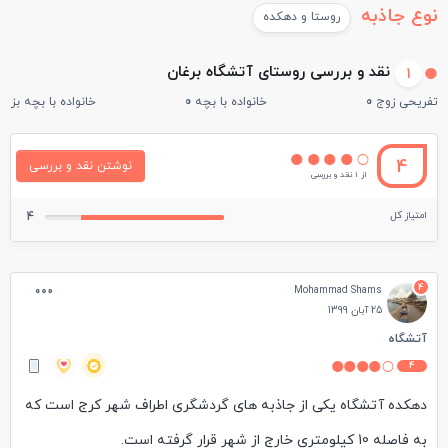
نوع جاذبه
روستا و دهکده
نقد و بررسی روستای آتشگاه برغان
1
تفریحی زوج
0
خانواده با بچه
0
خانواده با بچه بزرگ
4
نوشتن نقد و بررسی
از 1 نقد و بررسی
امتیاز کل
4
4
Mohammad Shams
25 آبان 1399
آتشگاه
4
دهکده آتشگاه یکی از جاذبه های گردشگری اطراف شهر کرج است که
به فاصله 10 کیلومتری خارج از شهر قرار گرفته است.