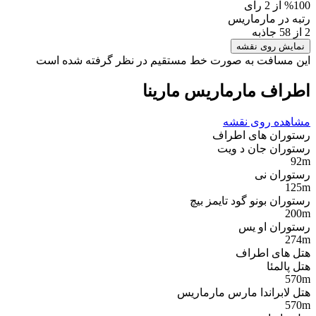
%100 از 2 رای
رتبه در مارماریس
2 از 58 جاذبه
نمایش روی نقشه
این مسافت به صورت خط مستقیم در نظر گرفته شده است
اطراف مارماریس مارینا
مشاهده روی نقشه
رستوران های اطراف
رستوران جان د ویت
92m
رستوران نی
125m
رستوران بونو گود تایمز بیچ
200m
رستوران او یس
274m
هتل های اطراف
هتل پالمئا
570m
هتل لابراندا مارس مارماریس
570m