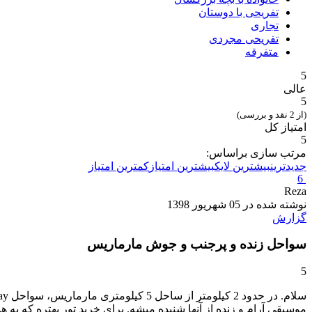
تفریحی با دوستان
تجاری
تفریحی مجردی
متفرقه
5
عالی
5
(از 2 نقد و بررسی)
امتیاز کل
5
مرتب سازی براساس:
جدیدترین
بیشترین لایک
بیشترین امتیاز
کمترین امتیاز
6
Reza
نوشته شده در 05 شهریور 1398
گزارش
سواحل زنده و پرجنب و جوش مارماریس
5
موسیقی آرام و زنده از آنها شنیده میشه. برای خرید تور بهتره که به