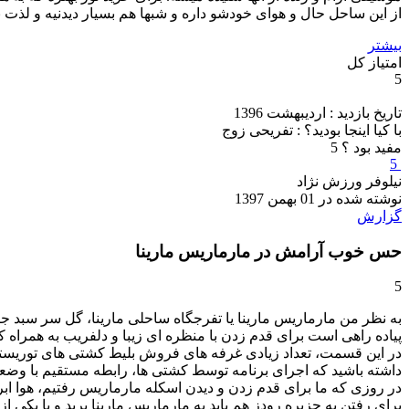
از این ساحل حال و هوای خودشو داره و شبها هم بسیار دیدنیه و لذت 
بیشتر
امتیاز کل
5
تاریخ بازدید : اردیبهشت 1396
با کیا اینجا بودید؟ : تفریحی زوج
مفید بود ؟
5
5
نیلوفر ورزش نژاد
نوشته شده در 01 بهمن 1397
گزارش
حس خوب آرامش در مارماریس مارینا
5
به نظر من مارماریس مارینا یا تفرجگاه ساحلی مارینا، گل سر سبد جا
پیاده راهی است برای قدم زدن با منظره ای زیبا و دلفریب به همرا
در این قسمت، تعداد زیادی غرفه های فروش بلیط کشتی های توریستی ه
داشته باشید که اجرای برنامه توسط کشتی ها، رابطه مستقیم با وضعی
در روزی که ما برای قدم زدن و دیدن اسکله مارماریس رفتیم، هوا ابر
برای رفتن به جزیره رودز هم باید به مارماریس مارینا برید و با یکی از