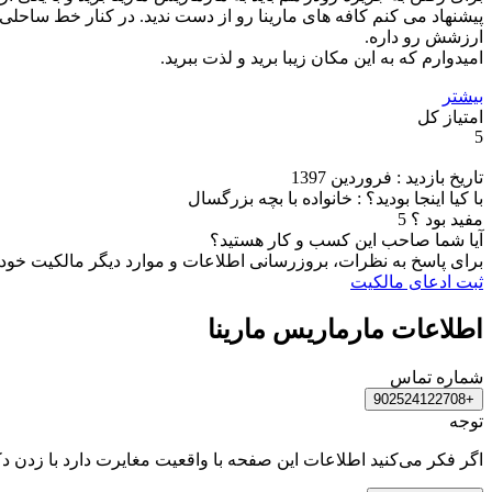
پیشنهاد می کنم کافه های مارینا رو از دست ندید. در کنار خط ساحلی،
ارزشش رو داره.
امیدوارم که به این مکان زیبا برید و لذت ببرید.
بیشتر
امتیاز کل
5
تاریخ بازدید : فروردین 1397
با کیا اینجا بودید؟ : خانواده با بچه بزرگسال
مفید بود ؟
5
آیا شما صاحب این کسب و کار هستید؟
برای پاسخ به نظرات، بروزرسانی اطلاعات و موارد دیگر مالکیت خود را
ثبت ادعای مالکیت
اطلاعات مارماریس مارینا
شماره تماس
+902524122708
توجه
اگر فکر می‌کنید اطلاعات این صفحه با واقعیت مغایرت دارد با زدن د