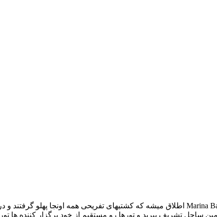
سلام. در حدود 2 کیلومتر از ساحل 5 کیلومتری مارماریس، سواحل Marina Bay اطلاق میشه که کش
 همین ساحل تشریف ببرید و تورها رو مستقیم از خود برگزار کننده ها 