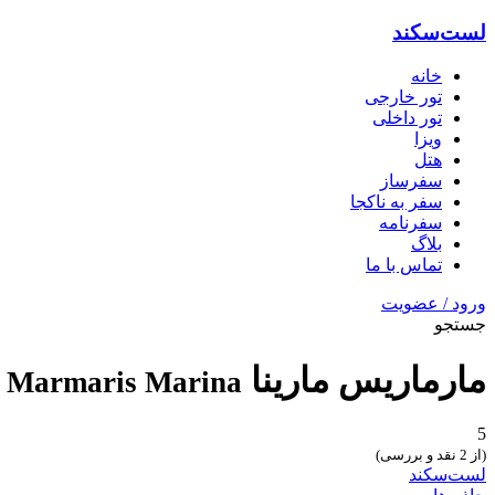
لست‌سکند
خانه
تور خارجی
تور داخلی
ویزا
هتل‌
سفرساز
سفر به ناکجا
سفرنامه
بلاگ
تماس با ما
ورود / عضویت
جستجو
مارماریس مارینا
Marmaris Marina
5
(از 2 نقد و بررسی)
لست‌سکند