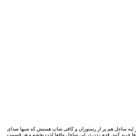
تیهای تفریحی همه اونجا پهلو گرفتند و در لبه ساحل هم پر از رستوران و کافی شاپ هستش که شبها صدای
تورها خرید کنید. قدم زدن در این ساحل واقعا لذت بخشه و هر قسمت