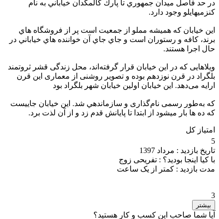
در حد فاصل ميدان جمهوري تا پارك كالمگدان خياباني به نام
كنزميهايلو وجود دارد.
اين خيابان كه هميشه مملو از جمعيت است پر از فروشگاه هاي
برند، كافه و رستوران است و جاي جاي آن خواننده هاي خياباني در
حال اجرا هستند.
ویلاهایی که در اين خيابان قرار گرفته‌اند، محل زندگی قشر ثروتمند
بلگراد در قرن نوزدهم بوده و تصویر روشنی از معماری این قرن
ارایه می‌دهد. این خیابان اولین خیابان شهر بلگراد بود
که به‌طور رسمی نام‌گذاری و سازماندهي شد. اين خيابان جاييست
كه ده ها بار ميشود از ابتدا تا پايانش قدم زد و از آن لذت برد.
امتیاز کل
5
تاریخ بازدید :
مرداد 1397
با کیا اینجا بودید؟ :
تفریحی زوج
مدت بازدید :
کمتر از یک ساعت
3
بیشتر
آیا شما صاحب این کسب و کار هستید؟