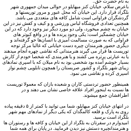
به نام حضرت حق..
باعرض سلام، خیابان کنز میهایلو در حوالی میدان جمهوری شهر
بلگراد قرار دارد. این خیابان که محل عبور و مرور توریستها و
گردشگران فراوانی است شامل کافه های متعددی می باشد.
همچنین تعدادی فروشگاه لباس ورزشی و و کیف و کفش نیز در این
خیابان به چشم میخورد، ولی دو مورد دیگر نیز وجود دارد که در این
خیابان چشمگیر است: یکی وجود پرنده ها و در واقع کبوتر های
فراوانی که به صورت مسالمت آمیزی با انسان‌ها خو گرفته‌اند و
دیگری حضور هنرمندان چیره دست خیابانی که غالبا مرکز توجه
توریست ها قرار می گیرند هنرمندانی که نقاشی چهره انجام میدهند
یا به عبارتی پرتره می کشند و یا هنرمندی که شخصا خودم از کارش
بسیار خوشم آمده بود شخصی بود به نام میلان که با اسپری نمادهای
زیبای شهر بلگراد و کشور صربستان را همچون تابلویی چشم نواز
اسپری کرده و نقاشی می نمود.
همینطور حضور تردستی کاران و شعبده بازان که معمولا توریست
ها نسبت به اینجور افراد علاقه خاصی نشان می دهند و در
اطرافشان جمع میشوند.
در انتهای خیابان کنز میهایلو، شما می توانید با کمتر از ۵ دقیقه پیاده
روی به پارک و قلعه کالمگدان که یکی دیگر از نمادهای مهم شهر
بلگراد است برسید.
امیدوارم در سفرتان به بلگراد از این خیابان و کافه ها و رستوران ها
و هنرمندانچیره دستش نیز دیدن فرمایید. در پایان برای همه شما