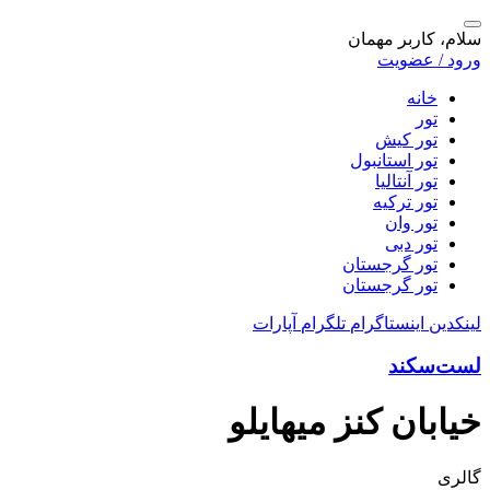
سلام، کاربر مهمان
ورود / عضویت
خانه
تور
تور کیش
تور استانبول
تور آنتالیا
تور ترکیه
تور وان
تور دبی
تور گرجستان
تور گرجستان
لینکدین
اینستاگرام
تلگرام
آپارات
لست‌سکند
خيابان كنز ميهايلو
گالری