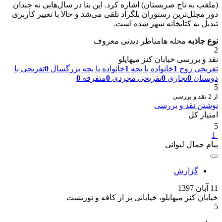
(ملقب به تاج صربستان) اشاره کرد. این بنا در سال‌هایی نه‌ چندان
دور مجلل‌ترین رستوران بلگراد تلقی می‌شد و حالا با تغییر کاربری
تبدیل به کتابخانه شهر شده است.
نوع جاذبه
محله ها
مناظر دیدنی معروف
2
نقد و بررسی خيابان كنز ميهايلو
تفریحی زوج
1
خانواده با بچه
1
خانواده با بچه بزرگسال
0
تفریحی با
دوستان
0
تجاری
0
تفریحی مجردی
0
متفرقه
0
5
از 2 نقد و بررسی
نوشتن نقد و بررسی
امتیاز کل
5
1
پیام جمال لیوانی
گزارش
11 آبان 1397
خیابان کنز میهایلو، خیابانی پر از کافه و توریست
5