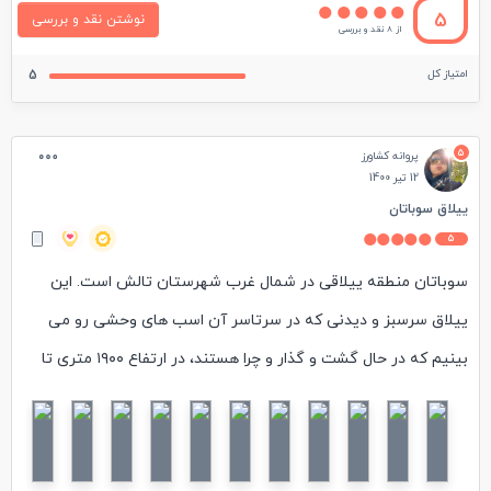
5
نوشتن نقد و بررسی
از 8 نقد و بررسی
امتیاز کل
5
5
پروانه کشاورز
12 تیر 1400
ییلاق سوباتان
5
سوباتان منطقه ییلاقی در شمال غرب شهرستان تالش است. این
ییلاق سرسبز و دیدنی که در سرتاسر آن اسب های وحشی رو می
بینیم که در حال گشت و گذار و چرا هستند، در ارتفاع ۱۹۰۰ متری تا
۲۵۰۰ متری قرار دارد و زمستانهای بسیار سرد و تابستانهای معتدل و
خنک داره. روستای سوباتان که در نزدیکی ییلاق سوباتان قرار داره به
دشت شقایق هایش معروف است. جاده تالش به سوباتان جاده