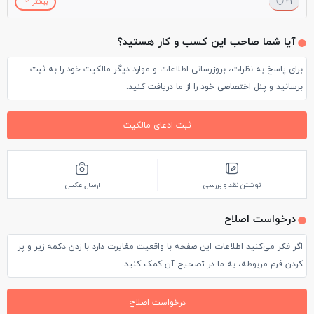
21
بیشتر
ماشين هاي شاسي بلند قوي مانند پاترول و يا ماشين نيسان برويد.
آیا شما صاحب این کسب و کار هستید؟
برای پاسخ به نظرات، بروزرسانی اطلاعات و موارد دیگر مالکیت خود را به ثبت
براي رفتن به اين ييلاق نيسان ابتداي جاده ايستاده و معمولا گروه
برسانید و پنل اختصاصی خود را از ما دریافت کنید.
هاي مختلف تور كه انجا ميروند نيسان كرايه ميكنند. فصل ارديبهشت
و خرداد كه باغ هاي شقايق در مسير وجود دارد بسيار ديدني و چشم
ثبت ادعای مالکیت
نواز هستند. علاوه بر اينها دریاچه نئور، جنگلهای انبوه تالش (لیسار)،
ییلاقات اردبیل از مكانهاي ديدني اطراف اين ييلاق هستند.
نوشتن نقد و بررسی
ارسال عکس
درخواست اصلاح
اگر فکر می‌کنید اطلاعات این صفحه با واقعیت مغایرت دارد با زدن دکمه زیر و پر
کردن فرم مربوطه، به ما در تصحیح آن کمک کنید
درخواست اصلاح