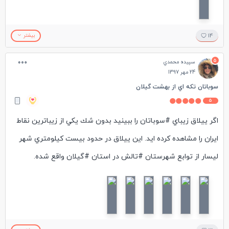
#تایسیز
14
بیشتر
5
سپيده محمدي
24 مهر 1397
سوباتان تكه اي از بهشت گیلان
5
اگر ييلاق زيباي #سوباتان را ببينيد بدون شك يكي از زيباترين نقاط
ايران را مشاهده كرده ايد. اين ييلاق در حدود بيست كيلومتري شهر
لیسار از توابع شهرستان #تالش در استان #گيلان واقع شده.
يكي از جاذبه هاي اصلي اين ييلاق غرق شدن در ابرهاست و ديدن
طلوع خورشيد از داخل ابرها، كه تجربه وصف ناشدنيست. براي رفتن
به اين ييلاق جاده راحتي پيش روي شما نيست و بهتر است با