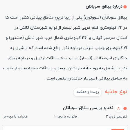
درباره ييلاق سوباتان
ییلاق سوباتان (سووتون) یکی از زیبا ترین مناطق ییلاقی کشور است که
در 22 کیلومتری ضلع غربی شهر لیسار از توابع شهرستان تالش در
استان سرسبز گیلان و 36 کیلومتری شمال غرب شهر تالش (هشتپر) و
21 کیلومتری جنوب شرقی دریاچه نئور واقع شده است که از شرق به
جنگلهای انبوه تالش (لیسار)، از غرب به ییلاقات اردبیل و دریاچه زیبای
نئور، از شمال به رود خانه خروشان لیسار و ییلاقات خطبه سرا و از جنوب
به مناطق ییلاقی آسبومار جوکندان متصل است.
نوع جاذبه
روستا و دهکده
نقد و بررسی ييلاق سوباتان
8
تفریحی زوج
2
خانواده با بچه
1
خانواده با بچه بزرگ