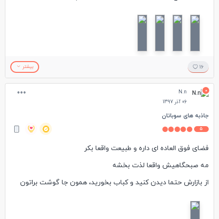
عکس ۸ میبینیدشون)
میتونیداجاره کنید...#تایسیز
16
بیشتر
0
N.n
06 آذر 1397
جاذبه های سوباتان
5
فضای فوق العاده ای داره و طبیعت واقعا بکر
مه صبحگاهیش واقعا لذت بخشه
از بازارش حتما دیدن کنید و کباب بخورید، همون جا گوشت براتون
تیکه میکنه و کباب درست میکنه و قیمتش خیلی ارزونه
اگه تونستین صبحونه محلی بخورید