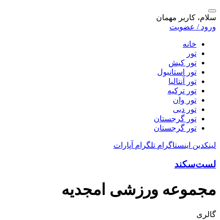
سلام، کاربر مهمان
ورود / عضویت
خانه
تور
تور کیش
تور استانبول
تور آنتالیا
تور ترکیه
تور وان
تور دبی
تور گرجستان
تور گرجستان
لینکدین
اینستاگرام
تلگرام
آپارات
لست‌سکند
مجموعه ورزشی امجدیه
گالری