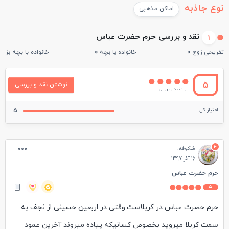
نوع جاذبه
اماکن مذهبی
نقد و بررسی حرم حضرت عباس
1
تفریحی زوج
0
خانواده با بچه
0
خانواده با بچه بزرگ
5
نوشتن نقد و بررسی
از 1 نقد و بررسی
امتیاز کل
5
4
شکوفه.
16 آذر 1397
حرم حضرت عباس
5
حرم حضرت عباس در کربلاست.وقتی در اربعین حسینی از نجف به
سمت کربلا میروید بخصوص کسانیکه پیاده میروند آخرین عمود