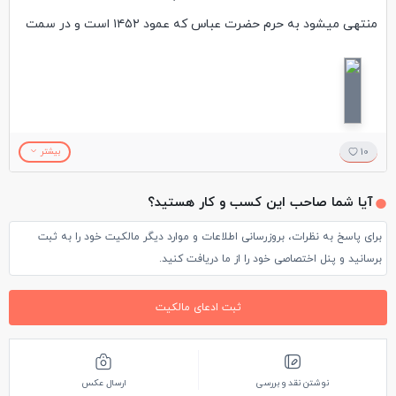
منتهی میشود به حرم حضرت عباس که عمود ۱۴۵۲ است و در سمت
چپ عکس مشخص است.بجز دستهای حضرت عباس که هر کدام جدا
دفن
شده اند در کوچه های روبروی حرم،بقیه بدن مبارک ایشان در داخل
ضریح قرار دارد.معمولا "بعلت ارادت شدید جوانان به ایشان،قسمت
10
بیشتر
مردانه حرم حضرت عباس همیشه خیلی شلوغتر از قسمت زنان است.
آیا شما صاحب این کسب و کار هستید؟
برای پاسخ به نظرات، بروزرسانی اطلاعات و موارد دیگر مالکیت خود را به ثبت
برسانید و پنل اختصاصی خود را از ما دریافت کنید.
ثبت ادعای مالکیت
نوشتن نقد و بررسی
ارسال عکس