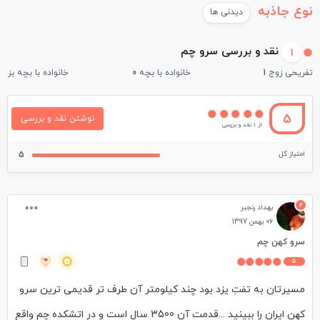
نوع جاذبه
دیدنی ها
نقد و بررسی سرو چم
1
تفریحی زوج
1
خانواده با بچه
0
خانواده با بچه بزرگ
5
نوشتن نقد و بررسی
از 1 نقد و بررسی
امتیاز کل
5
2
بهداد رنجبر
06 بهمن 1397
سرو کهن چم
5
مسیرتان به تفتِ یزد بود چند کیلومتر آن طرف تر قدیمی ترین سرو
کهن ایران را ببینید ...قدمت آن 3500 سال است و در اتشکده چم واقع