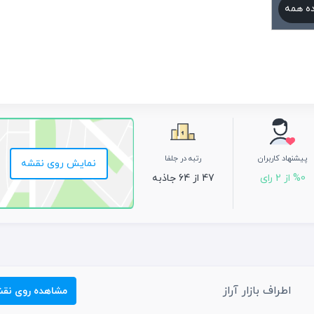
ه همه
پیشنهاد کاربران
رتبه در جلفا
نمایش روی نقشه
%0 از 2 رای
47 از 64 جاذبه
اطراف بازار آراز
مشاهده روی نق