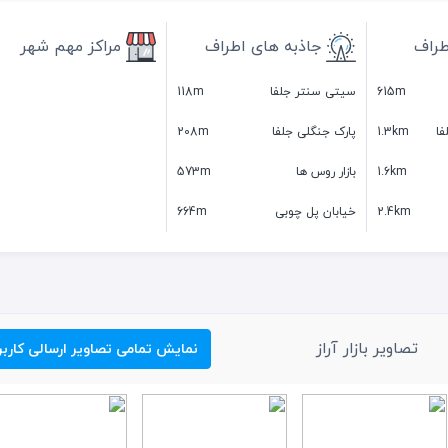
طراف
جاذبه های اطراف
مراکز مهم شهر
615m
سیتی سنتر جلفا
118m
فا
1.3km
پارک جنگلی جلفا
208m
1.6km
بازار روس ها
573m
2.4km
خیابان پل چوبی
664m
تصاویر بازار آراز
نمایش تمامی تصاویر ارسالی کاربر