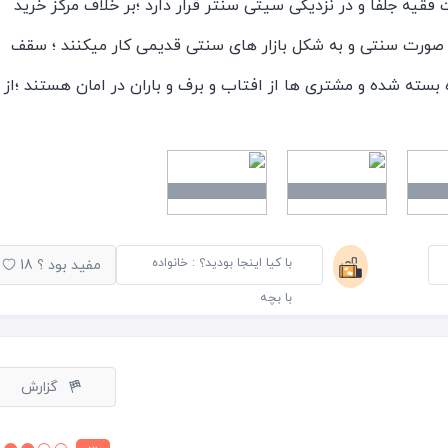
فقیه جلفا و در نزدیکی سیتی سنتر قرار دارد ؛بر خلاف مرکز خرید
صورت سنتی و به شکل بازار های سنتی قدیمی کار میکنند ؛ سقف
زه بسته شده و مشتری ها از افتاب و برف و باران در امان هستند ؛از
این مجموعه نیمی از اجناس خود را جلوی مغازه بساط کرده و به فروش
مه جور مغازه ازجمله پوشاک ، لوازم ارایشی و بهداشتی ,لوازم کمپ ،
د که نسبت به سیتی سنتر قیمتها مناسب تر بود
با کیا اینجا بودید؟ : خانواده
مفید بود ؟
18
با بچه
گزارش