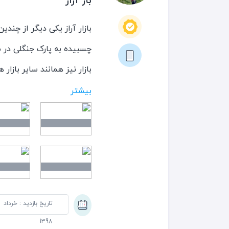
باز آراز
بازار آراز یکی دیگر از چندی
چسبیده به پارک جنگلی در 
بازار نیز همانند سایر بازا
المان و فرانسه را به فروش م
بیشتر
بعدها بعضی قسمتها ی ان س
ورودیهای مختلف این بازار ب
بازار روس و بازار آراز قدیم
بود و مزیت قیمتی چندانی 
دیگه خیلی مناسب تر بود . د
تاریخ بازدید : خرداد
مجتمعهای تجاری بزنید.
1398