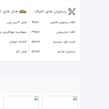
رستوران های اطراف
هتل های ا
کافه رستوران فانوس
145m
هتل آلتین ارس
کافه دومینوس
395m
مهمانسرا جهانگردی جل
فست فود دومینو
552m
کاشانه مهمان
رستوران اولدوز
578m
هتل تاج