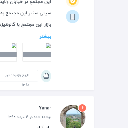
این مجتمع در خیابان ولایت 
سیتی سنتر این مجتمع به 
بازار این مجتمع با گالولنی
این رو اکثر مغازه دارهای 
بیشتر
می رسانند ؛ در این بازار ه
لوازم خانگی و... قرار دارن
تاریخ بازدید : تیر
1398
Yanar
6
نوشته شده در 19 خرداد 1398