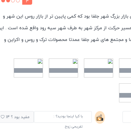
3
ن بازار بزرگ شهر جلفا بود که کمی پایین تر از بازار روس این شهر و
مسیر حرکت از مرکز شهر به طرف شهر سیه رود واقع شده است . ای
ر ها و مجتمع های شهر جلفا عمدتا محصولات ترک و روس و اکراین و
یرساند. فضای بازار اونطور که به نظر میرسید انگار قبلا روباز بوده و
رپوشیده شده است. یکی از نکاتی که برام جالب بود نامگذاری
ه نام گلها بود که حرکت جالبی از نظرم بود . طبق گفته مغازه داران
یترین بازارهای این شهر میباشند . قیمتها تقریبا همانند سایر بازارها
مشاهده نمیشد ولی با این همه قیمتها نسبت به تهران یا شهرهای
ر بازدیدتون از منطقه ازاد ارس حتما توصیه میکنم سری به بازار ها 
با کیا اینجا بودید؟ :
مفید بود ؟
14
تفریحی زوج