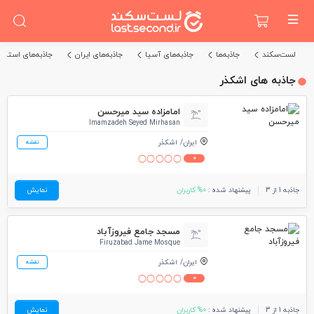
لست‌سکند
جاذبه‌ها
جاذبه‌های آسیا
جاذبه‌های ایران
جاذبه‌های استان 
جاذبه های اشکذر
امامزاده سید میرحسن
Imamzadeh Seyed Mirhasan
ایران
اشکذر
نقشه
0
جاذبه 1 از 3
پیشنهاد شده :
0% کاربران
نمایش
مسجد جامع فیروزآباد
Firuzabad Jame Mosque
ایران
اشکذر
نقشه
0
جاذبه 1 از 3
پیشنهاد شده :
0% کاربران
نمایش