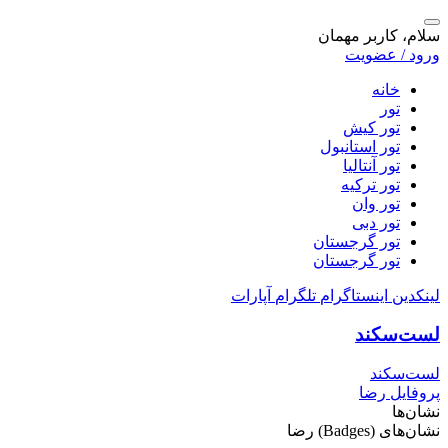
سلام، کاربر مهمان
ورود / عضویت
خانه
تور
تور کیش
تور استانبول
تور آنتالیا
تور ترکیه
تور وان
تور دبی
تور گرجستان
تور گرجستان
لینکدین
اینستاگرام
تلگرام
آپارات
لست‌سکند
لست‌سکند
پروفایل رضا
نشان‌ها
نشان‌های (Badges) رضا