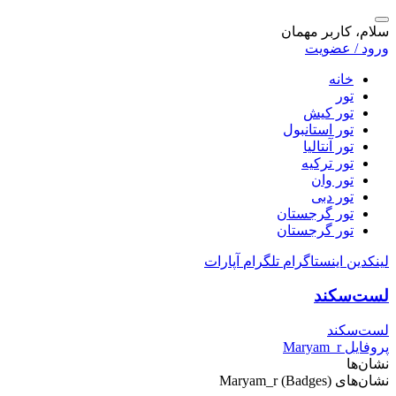
سلام، کاربر مهمان
ورود / عضویت
خانه
تور
تور کیش
تور استانبول
تور آنتالیا
تور ترکیه
تور وان
تور دبی
تور گرجستان
تور گرجستان
لینکدین
اینستاگرام
تلگرام
آپارات
لست‌سکند
لست‌سکند
پروفایل Maryam_r
نشان‌ها
نشان‌های (Badges) Maryam_r