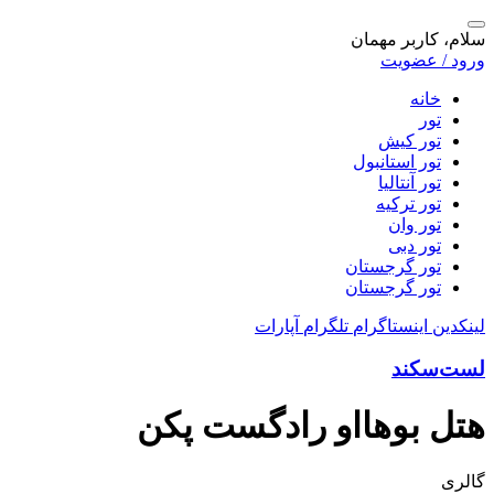
سلام، کاربر مهمان
ورود / عضویت
خانه
تور
تور کیش
تور استانبول
تور آنتالیا
تور ترکیه
تور وان
تور دبی
تور گرجستان
تور گرجستان
لینکدین
اینستاگرام
تلگرام
آپارات
لست‌سکند
هتل بوهااو رادگست پکن
گالری