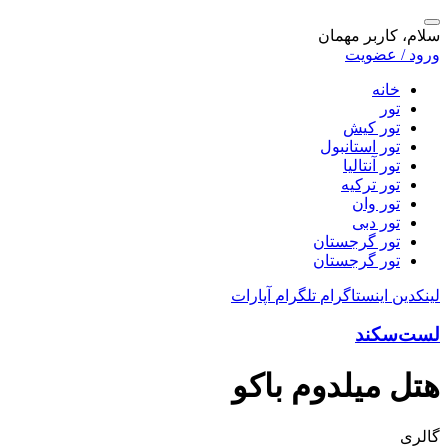
سلام، کاربر مهمان
ورود / عضویت
خانه
تور
تور کیش
تور استانبول
تور آنتالیا
تور ترکیه
تور وان
تور دبی
تور گرجستان
تور گرجستان
لینکدین
اینستاگرام
تلگرام
آپارات
لست‌سکند
هتل میلدوم باکو
گالری