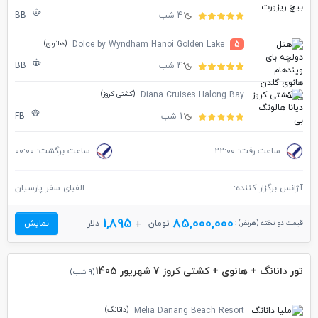
4 شب
BB
(هانوی)
Dolce by Wyndham Hanoi Golden Lake
5
4 شب
BB
(کشتی کروز)
Diana Cruises Halong Bay
1 شب
FB
ساعت رفت: 22:00
ساعت برگشت: 00:00
آژانس برگزار کننده:
الفبای سفر پارسیان
1,895
85,000,000
قیمت دو تخته (هرنفر) :
تومان
دلار
نمایش
تور دانانگ + هانوی + کشتی کروز 7 شهریور 1405
(9 شب)
(دانانگ)
Melia Danang Beach Resort