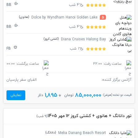
4 شب
BB
(هانوی)
Dolce by Wyndham Hanoi Golden Lake
5
4 شب
BB
(کشتی کروز)
Diana Cruises Halong Bay
1 شب
FB
ساعت رفت: 22:00
ساعت برگشت: 00:00
آژانس برگزار کننده:
الفبای سفر پارسیان
1,895
85,000,000
قیمت دو تخته (هرنفر) :
تومان
دلار
نمایش
تور دانانگ + هانوی + کشتی کروز 12 مهر 1405
(9 شب)
(دانانگ)
Melia Danang Beach Resort