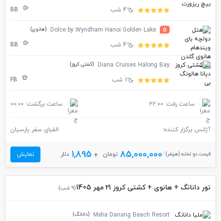
4 شب
BB
(هانوی)
Dolce by Wyndham Hanoi Golden Lake
5
4 شب
BB
(کشتی کروز)
Diana Cruises Halong Bay
1 شب
FB
ساعت رفت: 22:00
ساعت برگشت: 00:00
آژانس برگزار کننده:
الفبای سفر پارسیان
1,895
85,000,000
قیمت دو تخته (هرنفر) :
تومان
دلار
نمایش
تور دانانگ + هانوی + کشتی کروز 21 مهر 1405
(9 شب)
(دانانگ)
Melia Danang Beach Resort