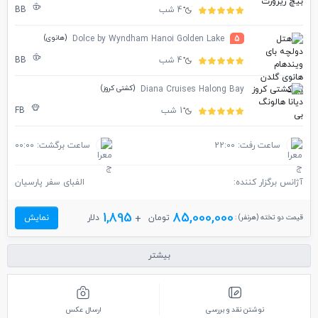
4 شب
BB
(هانوی)
Dolce by Wyndham Hanoi Golden Lake
5
4 شب
BB
(کشتی کروز)
Diana Cruises Halong Bay
1 شب
FB
ساعت رفت: 22:00
ساعت برگشت: 00:00
آژانس برگزار کننده:
الفبای سفر پارسیان
1,895
85,000,000
قیمت دو تخته (هرنفر) :
تومان
دلار
نمایش
بیشتر
نوشتن نقد و بررسی
ارسال عکس