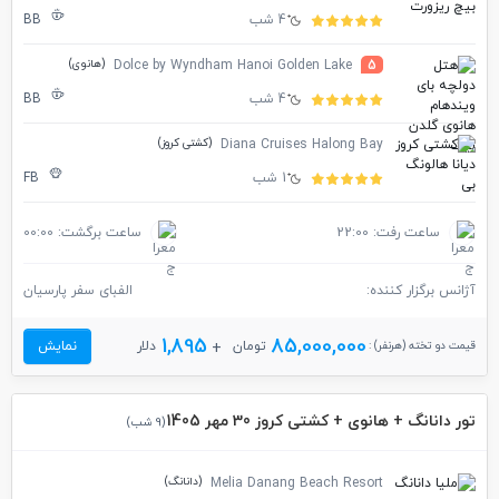
4 شب
BB
(هانوی)
Dolce by Wyndham Hanoi Golden Lake
5
4 شب
BB
(کشتی کروز)
Diana Cruises Halong Bay
1 شب
FB
ساعت رفت: 22:00
ساعت برگشت: 00:00
آژانس برگزار کننده:
الفبای سفر پارسیان
1,895
85,000,000
قیمت دو تخته (هرنفر) :
تومان
دلار
نمایش
تور دانانگ + هانوی + کشتی کروز 30 مهر 1405
(9 شب)
(دانانگ)
Melia Danang Beach Resort