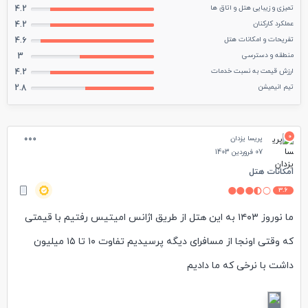
تمیزی و زیبایی هتل و اتاق ها
4.2
عملکرد کارکنان
4.2
تفریحات و امکانات هتل
4.6
منطقه و دسترسی
3
ارزش قیمت به نسبت خدمات
4.2
تیم انیمیشن
2.8
0
پریسا یزدان
07 فروردین 1403
امکانات هتل
3.6
ما نوروز ۱۴۰۳ به این هتل از طریق اژانس امیتیس رفتیم با قیمتی
که وقتی اونجا از مسافرای دیگه پرسیدیم تفاوت ۱۰ تا ۱۵ میلیون
داشت با نرخی‌ که ما دادیم
اولا غذاهای این هتل پایه همشون مرغ بود و زیاد از گوشت استفاده