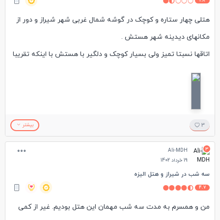
1.8
هتلی چهار ستاره و کوچک در گوشه شمال غربی شهر شیراز و دور از
مکانهای دیدینه شهر هستش .
اتاقها نسبتا تمیز ولی بسیار کوچک و دلگیر با هستش با اینکه تقریبا
نوساز هستن اما سرویس اتاق ما شکسته و کهنه بود . کیفیت
صبحانه معمولی بود و فضای رستوران خیلی کوچک هستش . رفتار
پرسنل رستوران خوب و رفتار پرسنل پذیرش بسیار ضعیف بود . با
اینکه من هتل رو برای خودم همسرم و دخترم برای دوشب رزرو کرده
3
بیشتر
بودم ولی بیشتر از یک شب نتونستم تحملش کنم و روز دوم به هتل
3
Ali-MDH
دیگه ای رفتم در کل امکانات و سرویس دهی هتل مناسب نبود و با
19 خرداد 1402
توجه به تجربه اقامت در تعدادی زیادی از هتلهای شیراز مثل هتل
سه شب در شیراز و هتل الیزه
4.7
بزرگ شیراز و هتل چمران و هتل پرسپولیس و پارس و ... با این قیمت
من و همسرم به مدت سه شب مهمان این هتل بودیم. غیر از کمی
اصلا پیشنهادش نمیکنم