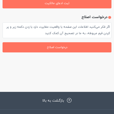
بود.نهار و شام هم از نظر کیفیت و هم قیمت عالی بود.در مدت
ثبت ادعای مالکیت
اقامت به استثنای چند خانواده ایرانی ، همه مسافران هتل اروپایی و
درخواست اصلاح
آمریکایی بودند.ساختمان هتل بنظر نوساز بود و بسیار تمیز. لابی
اگر فکر می‌کنید اطلاعات این صفحه با واقعیت مغایرت دارد با زدن دکمه زیر و پر
بزرگ و زیبا با انواع نوشیدنیهای سرد و گرم وجود داشت. مجموعه
کردن فرم مربوطه، به ما در تصحیح آن کمک کنید
ورزشی با امکانات استخر، سونا، جکوزی ،ماساژ هم بود که ما فرصت
درخواست اصلاح
استفاده از آنرا نداشتیم.تنها مشکل ما فاصله زمانی بین تخلیه اتاق تا
ساعت پرواز بود که درخواست نیم شارژ اتاق را داشتیم که بدلیل
وجود مسافرو فقدان اتاق خالی بادرخواستمان موافقت نشد که ناچار
چمدانها را تحویل پذیرش دادیم و بعد از چند ساعت مجددا به هتل
برگشته و سرانجام راهی تهران شدیم.
بازگشت به بالا