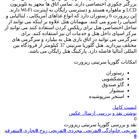
بزرگتر جکوزی اختصاصی دارند. تمامی اتاق ها مجهز به تلویزیون
LCD و ماهواره هستند و دسترسی رایگان به اینترنت Wi-Fi دارند.
این ریزورت 6 رستوران دارد که انواع غذاهای آمریکایی ، ایتالیایی و
آسیایی را سرو می کنند. میهمانان هتل علاوه بر اینکه می توانند از
ساحل اختصاصی هتل برای ریلکس کردن استفاده کنند می توانند از
مرکز اسپای داخل هتل و خدمات آن نیز استفاده کنند. برای
سرگرمی می توانید در اتاق بازی هتل به بیلیارد و سرگرمی های
مختلف بپردازید. هتل گلوریا سرنیتی 37 کیلومتر از فرودگاه بین
المللی آنتالیا فاصله دارد. پارکینگ هتل رایگان می باشد.
امکانات گلوریا سرنیتی ریزورت
رستوران
خشکشویی
گاو صندوق
سشوار
استخر سرپوشیده
لیست کامل
نوشتن نقد و بررسی
ارسال عکس
0
نقد و بررسی گلوریا سرنیتی ریزورت
تفریحی خانوادگی
0
تفریحی مجردی
0
تفریحی زوج
0
تجاری
0
متفرقه
0