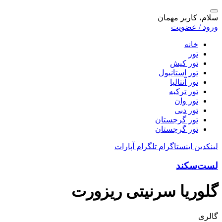
سلام، کاربر مهمان
ورود / عضویت
خانه
تور
تور کیش
تور استانبول
تور آنتالیا
تور ترکیه
تور وان
تور دبی
تور گرجستان
تور گرجستان
لینکدین
اینستاگرام
تلگرام
آپارات
لست‌سکند
گلوریا سرنیتی ریزورت
گالری