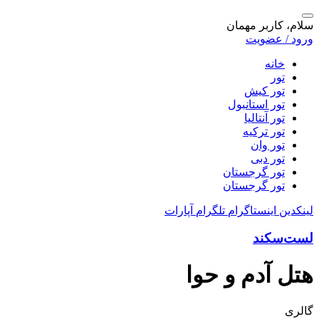
سلام، کاربر مهمان
ورود / عضویت
خانه
تور
تور کیش
تور استانبول
تور آنتالیا
تور ترکیه
تور وان
تور دبی
تور گرجستان
تور گرجستان
لینکدین
اینستاگرام
تلگرام
آپارات
لست‌سکند
هتل آدم و حوا
گالری