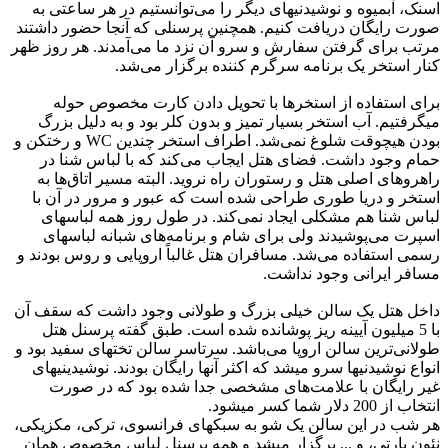
اسنک، آبمیوه و نوشیدنیهای دیگر را می‌توانستیم در هر ساعتی به
صورت رایگان دریافت کنیم. همچنین پرسنلی که آنجا حضور داشتند
مرتب برای گرفتن سفارش و سرو آن نزد ما می‌آمدند. هر روز ظهر
کنار استخر یک برنامه سرگرم کننده برگزار می‌شد.
برای استفاده از استخرها با تحویل دادن کارت مخصوص حوله
میگرفتیم. آب استخر بسیار تمیز و بدون کلر بود و به دلیل بزرگ
بودن هیچوقت شلوغ نمی‌شد. اطراف استخر چندین WC و رختکن و
حمام وجود داشت. فضای هتل ایجاب می‌کند که با لباس شنا در
راهروهای اصلی هتل و رستوران راه نروید. البته مسیر اتاق‌ها به
استخر و دریا طوری طراحی شده است که عبور و مرور در آن با
لباس شنا هم مشکلی ایجاد نمی‌کند. در طول روز همه لباسهای
اسپرت می‌پوشیدند ولی برای شام و برنامه‌های شبانه لباسهای
رسمی استفاده می‌شد. مسافران هتل غالباً اروپایی و روس بودند و
مسافر ایرانی وجود نداشت.
داخل هتل یک سالن خیلی بزرگ و طولانی وجود داشت که سقف آن
با 5 میلیون آیینه ریز پوشانده شده است. طبق گفته پرسنل هتل
طولانی‌ترین سالن اروپا می‌باشد. سرتاسر سالن تختهای سفید بود و
انواع نوشیدنیها سرو میشد که اکثر آنها رایگان بودند. نوشیدینیهای
غیر رایگان با علامت‌های مشخصی جدا شده بود که در صورت
انتخاب از 200 دلار شما کسر میشود.
هر شب در این سالن یک شو به سبکهای فرانسوی، ترکی، مکزیکی،
نئون پارتی، و ... برگزار میشد و همه پرسنل لباس مخصوص همان