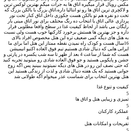
مکس رویال قرار میگیره اتاق ها به جرات میگم بهترین لوکس ترین
و لاکچری ترین اتاق ها رو تو انتالیا داره،اتاق بزرگ با بالکن بزرگ که
تخت دو نفره هم تو بالکن هست جکوزی داخل اتاق کنار تخت نور
پردازی عالی اتاق با انتخاب ده رنگ مختلف برای نور اتاق مینی بار
رایگان می باشد از لحاظ کیفیت غذا در سطح واقعا مطلوبی قرار
داره و جز بهترین ها هستش برخورد کارکنها خوب هست ولی نسبت
به هتل های دیگه کمی ضعیف تره این هتل مخصوص افراد بالای
16سال هست و کودک راه نمیدن نقطه ممتاز این هتل اما برای ما
ایرانی هایی که دنبال شادی هستیم تیم فوق العاده اکتیو انیمیشن
هست که شما از ساعت 4 بعد از ظهر تا سه شب یکسره در پارتی و
جشن و پایکوبی هستید و جو فوق العاده شادی رو میتونید تجربه کنید
که حتی نصف این رو در هتل های دیگه نمیتونید ببینید پس اگه زوج
جوانی هستید که یک هفته دنبال شادی و لذت از زندگی هستید این
هتل بهترین انتخاب برای شماست عذر میخوام اگه طولانی شد
کیفیت و تنوع غذا
5
تمیزی و زیبایی هتل و اتاق ها
5
عملکرد کارکنان
4
تفریحات و امکانات هتل
5