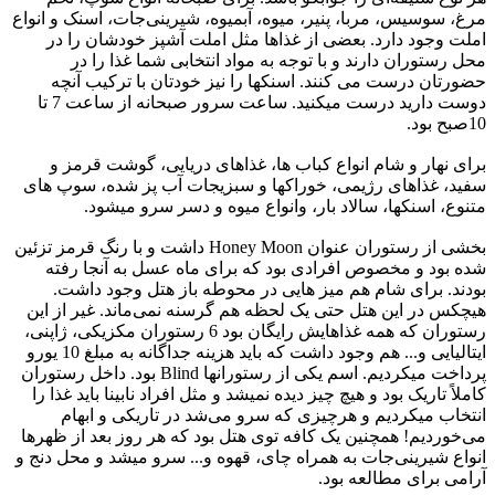
مرغ، سوسیس، مربا، پنیر، میوه، آبمیوه، شیرینی‌جات، اسنک و انواع
املت وجود دارد. بعضی از غذاها مثل املت آشپز خودشان را در
محل رستوران دارند و با توجه به مواد انتخابی شما غذا را در
حضورتان درست می کنند. اسنکها را نیز خودتان با ترکیب آنچه
دوست دارید درست میکنید. ساعت سرور صبحانه از ساعت 7 تا
10صبح بود.
برای نهار و شام انواع کباب ها، غذاهای دریایی، گوشت قرمز و
سفید، غذاهای رژیمی، خوراکها و سبزیجات آب پز شده، سوپ های
متنوع، اسنکها، سالاد بار، وانواع میوه و دسر سرو میشود.
بخشی از رستوران عنوان Honey Moon داشت و با رنگ قرمز تزئین
شده بود و مخصوص افرادی بود که برای ماه عسل به آنجا رفته
بودند. برای شام هم میز هایی در محوطه باز هتل وجود داشت.
هیچکس در این هتل حتی یک لحظه هم گرسنه نمی‌ماند. غیر از این
رستوران که همه غذاهایش رایگان بود 6 رستوران مکزیکی، ژاپنی،
ایتالیایی و... هم وجود داشت که باید هزینه جداگانه به مبلغ 10 یورو
پرداخت میکردیم. اسم یکی از رستورانها Blind بود. داخل رستوران
کاملاً تاریک بود و هیچ چیز دیده نمیشد و مثل افراد نابینا باید غذا را
انتخاب میکردیم و هرچیزی که سرو می‌شد در تاریکی و ابهام
می‌خوردیم! همچنین یک کافه توی هتل بود که هر روز بعد از ظهرها
انواع شیرینی‌جات به همراه چای، قهوه و... سرو میشد و محل دنج و
آرامی برای مطالعه بود.