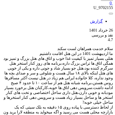
0
U_9702155
گزارش
26 خرداد 1401
نقد و بررسی
4.7
سلام خدمت همراهان لست سکند
ما اردیبهشت 1401 در این هتل اقامت داشتیم
هتلی بسیار تمیز با کیفیت غذا خوب و اتاق های هتل بزرگ و تمیز بود
همگی اتاق ها تراس بزرگ داره،برنامه های روز کنار استخر هتل
سرگرم کننده بود،هتل جو بسیار شاد و جونی داره و یکی از خوبی
های هتل اینکه بالای ۱۸ سال هست و شلوغی و سر و صدای بچه ها
وجود نداره، کلا خانواده ایرانی هم زیاد در هتل نیست اکثر مسافرها
روس هستن،برنامه شبانه هتل هم از ساعت ۱۰ تا حدود ۴ صبح
ادامه داشت.سرویس دهی اتاق ها خوبه،کارکنان هتل برخورد بسیار
مودبانه و خوبی دارن،هتل داری ساحل اختصاصی و تخت های کنار
استخر ها و ساحل بسیار زیاد هست و سرویس دهی کنار استخرها و
ساحل خیلی خوبه?
از لحاظ دسترسی با پیاده روی ۱۵ دقیقه به بلک سیتی که یک
بازارچه محلی هست می رسید و اگه میخواید به منطقه لارا برید ون