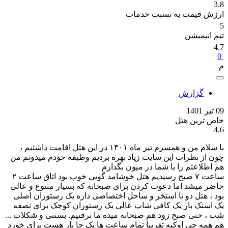
3.8
ارزش قیمت به نسبت خدمات
5
تیم انیمیشن
4.7
0
م
گزارش
09 تیر 1401
خاص ترین هتل
4.6
با سلام من و همسرم تیر ماه ۱۴۰۱ در این هتل اقامت داشتیم ،
چون از نظرات این سایت زیاد بهره بردیم وظیفه خودم میدونم من
هم اطلاعتم را با شما در میون بگذارم
ساعت ۷ صبح رسیدیم هتل خوشامد گویی خوب بود اتاق ساعت ۲
حاضر میشد اما دعوت کردن برای صبحانه که بسیار متنوع و عالی
بود ، هتل دو تا استخر و ساحل اختصاصی داره یک رستوران اصلی
یک اسنک بار یک کافی شاپ عالی یک رستوران کوچک برای نصفه
شب ، حتی صبح زود هم صبحانه میده ما نرفتیم. بستنی و شکلات ...
هم همه چی اوکیه تقریبا تمام ساعت ها یک جا باز هست برای خورد