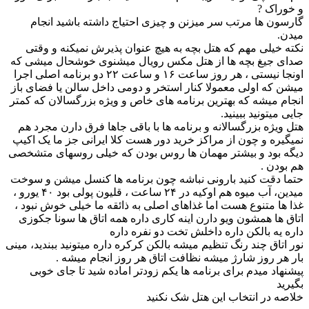
و خوراک ?
گارسون ها مرتب سر میزنن و چیزی احتیاج داشته باشید انجام
میدن.
نکته خیلی مهم که هتل بچه به هیچ عنوان پذیرش نمیکنه و وقتی
صدای جیغ بچه ها از هتل مکس رویال میشنوی خوشحال میشی که
اونجا نیستی ، هر روز ساعت ۱۶ و ساعت ۲۲ دو برنامه اصلی اجرا
میشن که اولی معمولا کنار استخر و دومی داخل سالن یا فضای باز
انجام میشه که بهترین برنامه های خاص و ویژه بزرگسالان که کمتر
جایی میتونید ببینید.
هتل ویژه بزرگسالانه و برنامه ها با باقی جاها فرق دارن مجرد هم
نمیگیره و چون از مراکز خرید دور هست کلا ایرانی جز ما یک اکیپ
دیگه بود و بیشتر مهمان ها روس بودن که خیلی روسهای متشخصی
هم بودن .
حتما دقت کنید بارونی نباشه چون برنامه ها کنسل میشن و سوخت
میدین، آب میوه هم اوکیه در ۲۴ ساعت ، قلیون پولی بود ۴۰ یورو ،
غذا ها متنوع هست اما غذاهای اصلی به ذائقه ما خیلی خوش نبود ،
اتاق ها همشون ویو دارن اینه کاری داره همه اتاق ها سونا جکوزی
داره یه بالکن داره داخلش تخت دو نفره داره
نور اتاق چند رنگ تنظیم میشه بالکن کرکره داره میتونید ببندید، مینی
بار هر روز شارژ میشه نظافت اتاق هر روز انجام میشه .
پیشنهاد میدم برای برنامه ها یکم زودتر اماده شید تا جای خوبی
بگیرید
خلاصه در انتخاب این هتل شک نکنید