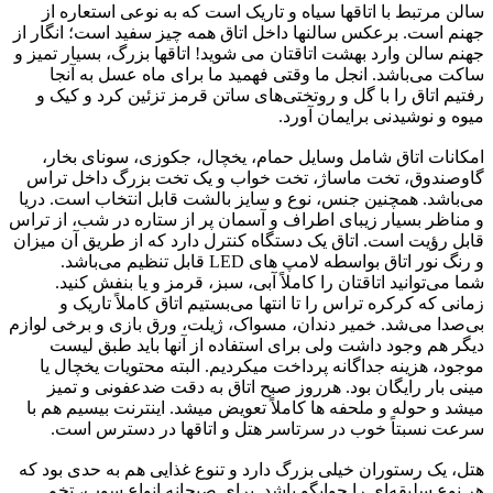
سالن مرتبط با اتاقها سیاه و تاریک است که به نوعی استعاره از
جهنم است. برعکس سالنها داخل اتاق همه چیز سفید است؛ انگار از
جهنم سالن وارد بهشت اتاقتان می شوید! اتاقها بزرگ، بسیار تمیز و
ساکت می‌باشد. انجل ما وقتی فهمید ما برای ماه عسل به آنجا
رفتیم اتاق را با گل و روتختی‌های ساتن قرمز تزئین کرد و کیک و
میوه و نوشیدنی برایمان آورد.
امکانات اتاق شامل وسایل حمام، یخچال، جکوزی، سونای بخار،
گاوصندوق، تخت ماساژ، تخت خواب و یک تخت بزرگ داخل تراس
می‌باشد. همچنین جنس، نوع و سایز بالشت قابل انتخاب است. دریا
و مناظر بسیار زیبای اطراف و آسمان پر از ستاره در شب، از تراس
قابل رؤیت است. اتاق یک دستگاه کنترل دارد که از طریق آن میزان
و رنگ نور اتاق بواسطه لامپ های LED قابل تنظیم می‌باشد.
شما می‌توانید اتاقتان را کاملاً آبی، سبز، قرمز و یا بنفش کنید.
زمانی که کرکره تراس را تا انتها می‌بستیم اتاق کاملاً تاریک و
بی‌صدا می‌شد. خمیر دندان، مسواک، ژیلت، ورق بازی و برخی لوازم
دیگر هم وجود داشت ولی برای استفاده از آنها باید طبق لیست
موجود، هزینه جداگانه پرداخت میکردیم. البته محتویات یخچال یا
مینی بار رایگان بود. هرروز صبح اتاق به دقت ضدعفونی و تمیز
میشد و حوله و ملحفه ها کاملاً تعویض میشد. اینترنت بیسیم هم با
سرعت نسبتاً خوب در سرتاسر هتل و اتاقها در دسترس است.
هتل، یک رستوران خیلی بزرگ دارد و تنوع غذایی هم به حدی بود که
هر نوع سلیقه‌ای را جوابگو باشد. برای صبحانه انواع سوپ، تخم