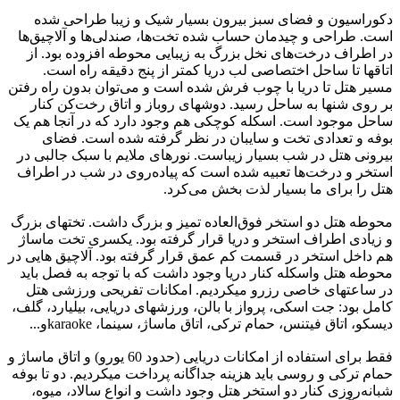
دکوراسیون و فضای سبز بیرون بسیار شیک و زیبا طراحی شده
است. طراحی و چیدمان حساب شده‌ تخت‌ها، صندلی‌ها و آلاچیق‌ها
در اطراف درخت‌های نخل بزرگ به زیبایی محوطه افزوده بود. از
اتاقها تا ساحل اختصاصی لب دریا کمتر از پنج دقیقه راه است.
مسیر هتل تا دریا با چوب فرش شده است و می‌توان بدون راه رفتن
بر روی شنها به ساحل رسید. دوشهای روباز و اتاق رخت‌کن کنار
ساحل موجود است. اسکله کوچکی هم وجود دارد که در آنجا هم یک
بوفه و تعدادی تخت و سایبان در نظر گرفته شده است. فضای
بیرونی هتل در شب بسیار زیباست. نورهای ملایم با سبک جالبی در
استخر و درخت‌ها تعبیه شده است که پیاده‌روی در شب در اطراف
هتل را برای ما بسیار لذت بخش می‌کرد.
محوطه هتل دو استخر فوق‌العاده تمیز و بزرگ داشت. تختهای بزرگ
و زیادی اطراف استخر و دریا قرار گرفته بود. یکسری تخت ماساژ
هم داخل استخر در قسمت کم عمق قرار گرفته بود. آلاچیق هایی در
محوطه هتل واسکله کنار دریا وجود داشت که با توجه به فصل باید
در ساعتهای خاصی رزرو میکردیم. امکانات تفریحی ورزشی هتل
کامل بود: جت اسکی، پرواز با بالن، ورزشهای دریایی، بیلیارد، گلف،
دیسکو، اتاق فیتنس، حمام ترکی، اتاق ماساژ، سینما، karaokeو...
فقط برای استفاده از امکانات دریایی (حدود 60 یورو) و اتاق ماساژ و
حمام ترکی و روسی باید هزینه جداگانه پرداخت میکردیم. دو تا بوفه
شبانه‌روزی کنار دو استخر هتل وجود داشت و انواع سالاد، میوه،