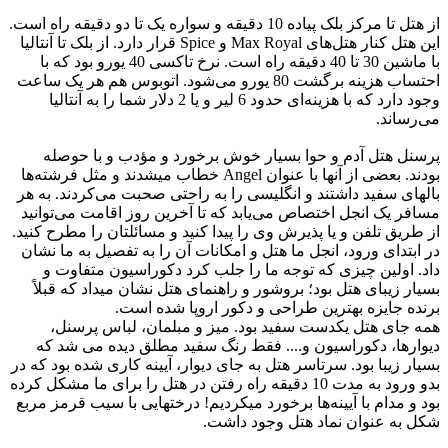
از هتل تا مرکز بلک پیاده 10 دقیقه و سواره یک تا دو دقیقه راه است.
این هتل کنار هتل‌های Max Royal و Spice قرار دارد. از بلک تا آنتالیا
با ماشین 30 تا 40 دقیقه راه است. نرخ تاکسی 40 یورو بود که با
احتساب هزینه برگشت 80 یورو می‌شود. اتوبوس هم هر یک ساعت
وجود دارد که با هزینه‌ای حدود 6 لیر و یا 2 دلار شما را به آنتالیا
می‌رساند.
پرسنل هتل آدم و حوا بسیار خوش برخورد و مؤدب و با حوصله
بودند. بعضی از آنها با عنوان Angel خطاب میشدند و مثل فرشته‌ها
بالهای سفید داشتند و انگلیسی را به راحتی صحبت می‌کردند. به هر
مسافر یک انجل اختصاص می‌یابد که تا آخرین روز اقامت می‌توانید
از طریق تلفن و یا پذیرش وی را پیدا کنید و مسائلتان را مطرح کنید.
در ابتدای ورود، انجل ما هتل و امکانات آن را به تفصیل به ما نشان
داد. اولین چیزی که توجه ما را جلب کرد دکوراسیون متفاوت و
بسیار زیبای هتل بود؛ بروشور و راهنمای هتل نشان میداد که قبلاً
برنده جایزه بهترین طراحی و دکور اروپا شده است.
همه جای هتل یکدست سفید بود. میز و مبلمان، لباس پرسنل،
دیوارها، دکوراسیون و.... فقط رنگ سفید مطلق دیده می شد که
بسیار زیبا بود. سرتاسر هتل به جای دیوار، آیینه کاری شده بود که در
بدو ورود به مدت 10 دقیقه راه رفتن در هتل را برای ما مشکل کرده
بود و مدام با آیینه‌ها برخورد میکردیم! درختهایی با سیب قرمز مربع
شکل به عنوان نماد هتل وجود داشت.