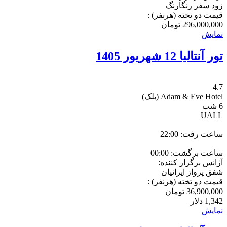
زود سفر رنگارنگ
قیمت دو تخته (هرنفر) :
296,000,000
تومان
نمایش
تور آنتالیا 12 شهریور 1405
4.7
Adam & Eve Hotel
(بلک)
6 شب
UALL
ساعت رفت: 22:00
ساعت برگشت: 00:00
آژانس برگزار کننده:
شفق پرواز ایرانیان
قیمت دو تخته (هرنفر) :
36,900,000
تومان
1,342
دلار
نمایش