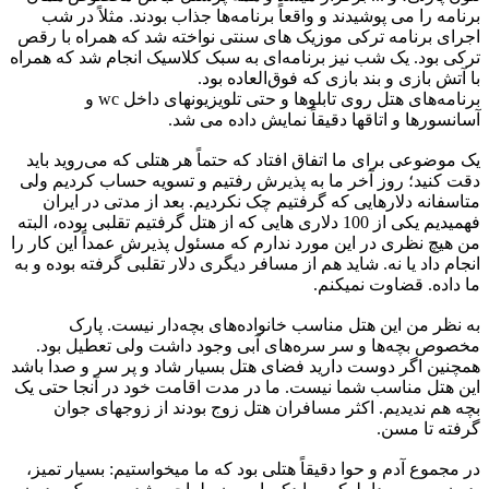
برنامه را می پوشیدند و واقعاً برنامه‌ها جذاب بودند. مثلاً در شب
اجرای برنامه ترکی موزیک های سنتی نواخته شد که همراه با رقص
ترکی بود. یک شب نیز برنامه‌ای به سبک کلاسیک انجام شد که همراه
با آتش بازی و بند بازی که فوق‌العاده بود.
برنامه‌های هتل روی تابلوها و حتی تلویزیونهای داخل wc و
آسانسورها و اتاقها دقیقاً نمایش داده می شد.
یک موضوعی برای ما اتفاق افتاد که حتماً هر هتلی که می‌روید باید
دقت کنید؛ روز آخر ما به پذیرش رفتیم و تسویه حساب کردیم ولی
متاسفانه دلارهایی که گرفتیم چک نکردیم. بعد از مدتی در ایران
فهمیدیم یکی از 100 دلاری هایی که از هتل گرفتیم تقلبی بوده، البته
من هیچ نظری در این مورد ندارم که مسئول پذیرش عمداً این کار را
انجام داد یا نه. شاید هم از مسافر دیگری دلار تقلبی گرفته بوده و به
ما داده. قضاوت نمیکنم.
به نظر من این هتل مناسب خانواده‌های بچه‌دار نیست. پارک
مخصوص بچه‌ها و سر سره‌های آبی وجود داشت ولی تعطیل بود.
همچنین اگر دوست دارید فضای هتل بسیار شاد و پر سر و صدا باشد
این هتل مناسب شما نیست. ما در مدت اقامت خود در آنجا حتی یک
بچه هم ندیدیم. اکثر مسافران هتل زوج‌ بودند از زوجهای جوان
گرفته تا مسن.
در مجموع آدم و حوا دقیقاً هتلی بود که ما میخواستیم: بسیار تمیز،