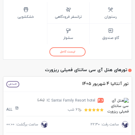
رستوران
ترانسفر فرودگاهی
خشکشویی
گاو صندوق
سشوار
لیست کامل
تورهای هتل آی سی سانتای فمیلی ریزورت
تور آنتالیا 4 شهریور 1405
اقساطی
(بلک)
IC Santai Family Resort hotel
4.6
6 شب
ALL
ساعت رفت: 22:30
ساعت برگشت: 00:00