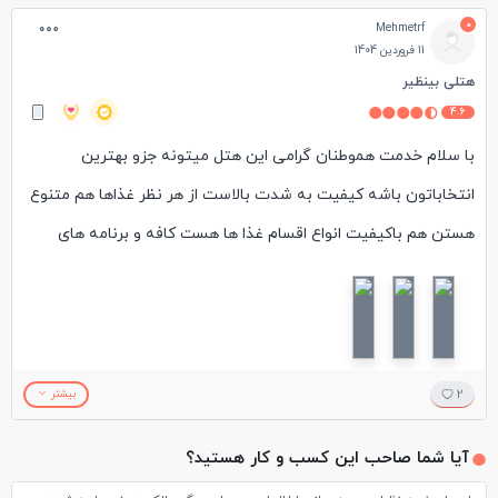
0
Mehmetrf
11 فروردین 1404
هتلی بینظیر
4.6
با سلام خدمت هموطنان گرامی این هتل میتونه جزو بهترین
انتخاباتون باشه کیفیت به شدت بالاست از هر نظر غذاها هم متنوع
هستن هم باکیفیت انواع اقسام غذا ها هست کافه و برنامه های
سرگرمی بسیار خوبی داره مثل موزیک زنده و دارت تنیس فوتبال
والیبال تنیس رومیز و تنیس عادی تیراندازی با کمان استخر برای
بزرگ سال ۵ تا داره که دو تاش ابگرم دارن برای بچه ها هم برنامه
دارن در عید نوروز هم تفریحات آبی آب گرم داره به شدت این هتل
2
بیشتر
رو به نسبت قیمتش پیشنهاد میکنم
آیا شما صاحب این کسب و کار هستید؟