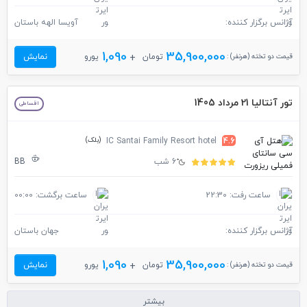
آژانس برگزار کننده:
آویسا الهه باستان
1,090
35,900,000
قیمت دو تخته (هرنفر) :
تومان
یورو
نمایش
تور آنتالیا 21 مرداد 1405
اقساطی
(بلک)
IC Santai Family Resort hotel
4.6
6 شب
BB
ساعت رفت: 22:30
ساعت برگشت: 00:00
آژانس برگزار کننده:
جهان باستان
1,090
35,900,000
قیمت دو تخته (هرنفر) :
تومان
یورو
نمایش
بیشتر