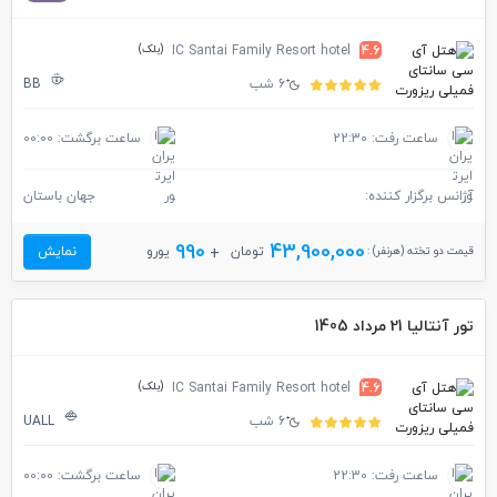
(بلک)
IC Santai Family Resort hotel
4.6
6 شب
BB
ساعت رفت: 22:30
ساعت برگشت: 00:00
آژانس برگزار کننده:
جهان باستان
990
43,900,000
قیمت دو تخته (هرنفر) :
تومان
یورو
نمایش
تور آنتالیا 21 مرداد 1405
(بلک)
IC Santai Family Resort hotel
4.6
6 شب
UALL
ساعت رفت: 22:30
ساعت برگشت: 00:00