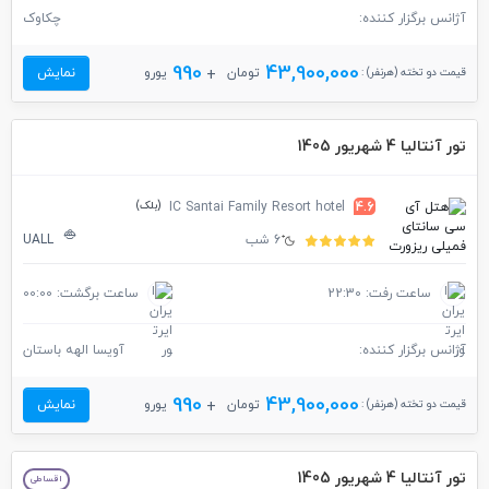
آژانس برگزار کننده:
چکاوک
990
43,900,000
قیمت دو تخته (هرنفر) :
تومان
یورو
نمایش
تور آنتالیا 4 شهریور 1405
(بلک)
IC Santai Family Resort hotel
4.6
6 شب
UALL
ساعت رفت: 22:30
ساعت برگشت: 00:00
آژانس برگزار کننده:
آویسا الهه باستان
990
43,900,000
قیمت دو تخته (هرنفر) :
تومان
یورو
نمایش
تور آنتالیا 4 شهریور 1405
اقساطی