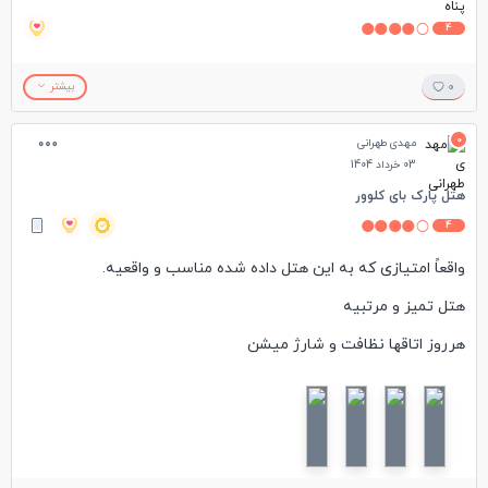
4
0
بیشتر
0
مهدی طهرانی
03 خرداد 1404
هتل پارک بای کلوور
4
واقعاً امتیازی که به این هتل داده شده مناسب و واقعیه.
هتل تمیز و مرتبیه
هرروز اتاقها نظافت و شارژ میشن
آب بصورت لیوان بسته بندی تک نفره(بطری کوچک نیست) برای
هرنفر بصورت روزانه شارژ میشه.
کتری برقی و چای کیسه ای و قهوه و نسکافه روزانه شارژ میشه.