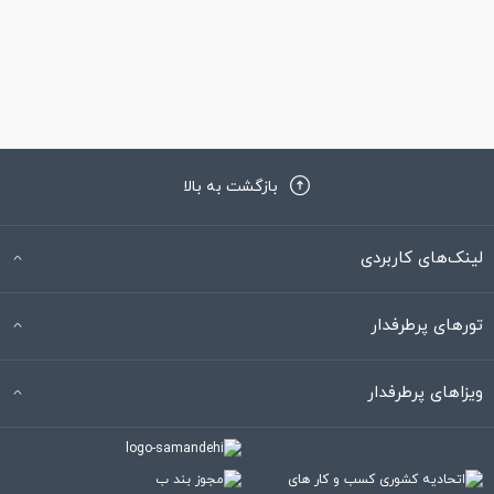
میرساند دفتر شرکت VFS Global هم درست سر کوچه بود که ایرانی
هایی که قصد انگشت نگاری و یا طی کردن مراحل اخذ روادید کشور
کانادا بودند هم مهمان این هتل بودند.کوچه شیب تقریبا سی درجه
ای داشت که با یک دقیقه پیاده روی طی میشد و خیلی اذیت کننده
نبود.کنار هتل سوپر مارکت و داروخانه هم موجود بود.ما ساعت 11
بازگشت به بالا
رسیدیم هتل و کمال همکاری رو با ما داشته و یک ساعت بعد هتل را
لینک‌های کاربردی
تحویل دادند.کارکنان انگلیسی کم بلد بودند و یا اصلا متوجه نمیشدند
ولی دو نفر از آنها که در پذیرش بودند انگلیسی خوب متوجه میشدند
تورهای پرطرفدار
و بدون مشکل کارها را انجام میدادند.یک پسر جوانی بود به نام
یوسف که بسیار مهربان بود و با صبر و حوصله کلیه درخواست های
ویزاهای پرطرفدار
ما را انجام داده و یا پیگیری میکرد از دادن چتر به ما در روزهای بارانی
گرفته تا سفارش املت صبحانه و هماهنگی ماشین.
- تمیز کردن اتاق ها روزانه انجام میشد که ما در طول اقامت دوبار