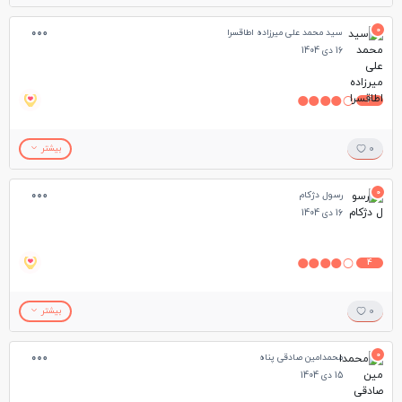
0
سید محمد علی میرزاده اطاقسرا
16 دی 1404
4
0
بیشتر
0
رسول دژکام
16 دی 1404
4
0
بیشتر
0
محمدامین صادقی پناه
15 دی 1404