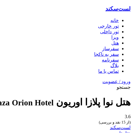
لست‌سکند
خانه
تور خارجی
تور داخلی
ویزا
هتل‌
سفرساز
سفر به ناکجا
سفرنامه
بلاگ
تماس با ما
ورود / عضویت
جستجو
هتل نوا پلازا اوریون
aza Orion Hotel
3.6
(از 15 نقد و بررسی)
لست‌سکند