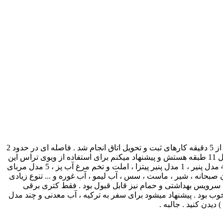
با سلام خدمت همراهان سایت . بنده در تاریخ 6 بهمن به همراه همسرم به استانبول سفر کردیم . در حدود ساعت 13 به هتل رسیدیم که کمتر از 5 دقیقه کارهای ثبت و تحویل اتاق انجام شد . فاصله ای در حدود 2
تا 3 دقیقه پیاده روی تا میدان تکسیم دارد . در کوچه ای تقریبا خلوت و آرام و دنج قرار دادرد . اتاق ما در طبقه 10 این هتل قرارداست ( این هتل 11 طبقه هستش و پیشنهاد میکنم برای استفاده از ویوی تراس این
هتل ، در طبقه 9 اتاق بگیرید ) . 2 دستگاه آسانسور داشت که خیلی خوب و سریع کار میکرد . صبحانه دارای تنوع خوبی بود : 3 مدل کالباس ، 4 مدل پنیر ، 1 مدل پنیر پیتزا ، املت و تخم مرغ آب پز ، 5 مدل مربای
 ، 5 مدل نان ، شیرینی ، کره ، شکلات صبحانه ، کورن صبحانه ، شیر ، ماست ، سس ، آب لیمو ، آب غوره و ... تنوع زیادی
ی استفاده در هوای آزاد داشت . اتاق تمیز ، سرویس بهداشتی و حمام نیز قابل قبول بود . فقط کتری برقی
ز بود . سرعت اینترنت راضی کننده نبود در حد 512 واقعی بود . برخورد پرسنل خوب بود . پیشنهاد میشود برای سفر به ترکیه ، آب معدنی و چند مدل
دیدن کنید . جالبه .