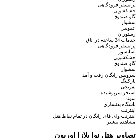
ترانسفر فرودگاهی
خشکشویی
گاو صندوق
سشوار
عمومی
رستوران
خدمات 24 ساعته در اتاق
ترانسفر فرودگاهی
آسانسور
خشکشویی
گاو صندوق
سشوار
سرویس رایگان رفت و آمد
پارکینگ
تفریحی
استخر سرپوشیده
سونا
باشگاه بدنسازی
اینترنت
اینترنت وای فای رایگان در تمام نقاط هتل
مشاهده بیشتر
تصاویر هتل نوا پلازا اوریون