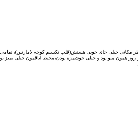
ر این هتل اقامت داشتیم از نظر مکانی خیلی جای خوبی هستش(قلب تکسیم کوچه لامارتی
ز همون منو بود و خیلی خوشمزه بودن،محیط اتاقمون خیلی تمیز بود