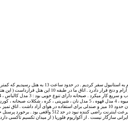
باز ، 5 مدل مربای بسته ای ، 5 مدل زیتون ، 3 مدل میوه ، 2 مدل آب میوه ، 4 مدل قهوه
در صبحانه ایجاد کرده بود . فضای لابی بزرگ و زیبا بود . جلوی ساختمان حدود 10 میز و صندلی برا
کثیف بود و تعداد تی بگ 2 عدد ، خیلی کم بود . موکت اتاق تمی
ایرانی سازگار نیست . از آکواریوم فلوریا ( از میدان تکسیم تاکسی دارد ) 