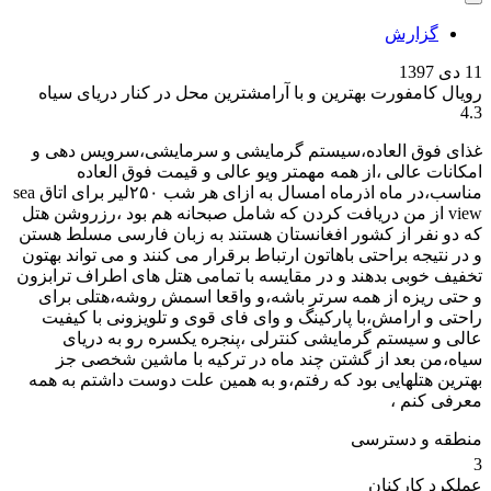
گزارش
11 دی 1397
رویال کامفورت بهترین و با آرامشترین محل در کنار دریای سیاه
4.3
غذای فوق العاده،سیستم گرمایشی و سرمایشی،سرویس دهی و
امکانات عالی ،از همه مهمتر ویو عالی و قیمت فوق العاده
مناسب،در ماه اذرماه امسال به ازای هر شب ۲۵۰لیر برای اتاق sea
view از من دریافت کردن که شامل صبحانه هم بود ،رزروشن هتل
که دو نفر از کشور افغانستان هستند به زبان فارسی مسلط هستن
و در نتیجه براحتی باهاتون ارتباط برقرار می کنند و می تواند بهتون
تخفیف خوبی بدهند و در مقایسه با تمامی هتل های اطراف ترابزون
و حتی ریزه از همه سرتر باشه،و واقعا اسمش روشه،هتلی برای
راحتی و ارامش،با پارکینگ و وای فای قوی و تلویزونی با کیفیت
عالی و سیستم گرمایشی کنترلی ،پنجره یکسره رو به دریای
سیاه،من بعد از گشتن چند ماه در ترکیه با ماشین شخصی جز
بهترین هتلهایی بود که رفتم،و به همین علت دوست داشتم به همه
معرفی کنم ،
منطقه و دسترسی
3
عملکرد کارکنان