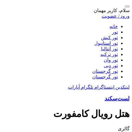
سلام، کاربر مهمان
ورود / عضویت
خانه
تور
تور کیش
تور استانبول
تور آنتالیا
تور ترکیه
تور وان
تور دبی
تور گرجستان
تور گرجستان
لینکدین
اینستاگرام
تلگرام
آپارات
لست‌سکند
هتل رویال کامفورت
گالری