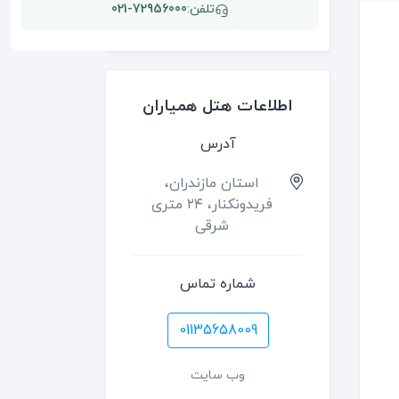
تلفن:
021-72956000
اطلاعات هتل همیاران
آدرس
استان مازندران،
فريدونكنار، ۲۴ متری
شرقی
شماره تماس
01135658009
وب سایت