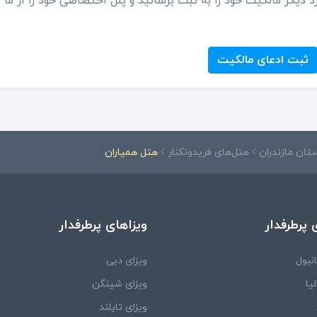
د دیگر مالکیت خود را به ثبت برسانید و پنل اختصاصی خود را از ما
ثبت ادعای مالکیت
تان مازندران
هتل‌های فریدونکنار
هتل همیاران
 پرطرفدار
ویزاهای پرطرفدار
نبول
ویزای دبی
یا
ویزای شینگن
ویزای تایلند