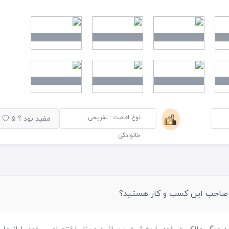
وله دست و صورت و ملحقه پتو در اتاق وجود ندارد یخچال خالی از آ
معدنی است .شیرآلات کاملا قدیمی و زنگ زده است چراغ های اتاق تقریبا ۵۰ درصد سالم هستند
ند و تاریک است و حتی با اعتراض ما ترتیب اثر داده نشد . صبحانه
گیاهی ، مربای، و تخم مرغ ابپز که روز دوم آن نیز حذف شد و یک
پرسنل کاملا غیر حرفه ای مخصوصا رسپشن و رستوران که نه لباس
ند . اگر موارد اشاره شده رفع شود خصوصا برخورد رسپشن ، هتل قاب
نوع اقامت : تفریحی
مفید بود ؟
5
 جای متل یا ویلاهای معمولی کنار ساحل در نظر بگیرید برای اقامت
خانوادگی
 صاحب این کسب و کار هستید؟