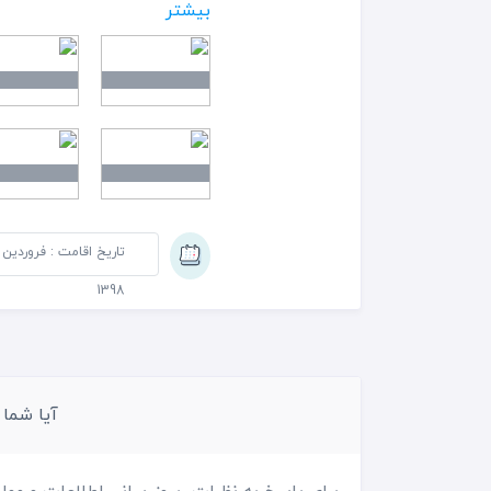
وجود دارد ولی حوله حمام و ح
بیشتر
چراغ راهروها نیز خاموش هست
فقط خیار و گوجه ،پنیر ،کره 
ظرف خیار و گوجه اضافه شد 
فرم داشتند و نه پاسخ گو بود
تاریخ اقامت : فروردین
تحمل تر خواهد بود . و اگر به
1398
بهتر از آنهاست
آیا شما