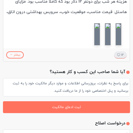
هزینه هر شب برای دونفر 12 دلار بود که کاملا مناسب بود. مزایای
هاستل: قیمت مناسب، موقعیت خوب، سرویس بهداشتی درون اتاق،
تمیز بودن اولیه اتاق، راحتی تخت، وجود یخچال در اتاق، ساکت بودن
اتاق با وجود قرار داشتن در خیابانی توریستی، فروش تور و سایر
خدمات توریستی، وجود رخت اویز در اتاق. معایب: عدم انجام نظافت
روزانه، کوچک بودن اتاق و سرویس بهداشتی، گران فروش بودن
12
بیشتر
بخش فروش تورهای یکروزه، عدم ارائه صبحانه، اینترنت متوسط،
آیا شما صاحب این کسب و کار هستید؟
نداشتن شامپو و صابون، نداشتن اسانسور و پله های باریک. در
برای پاسخ به نظرات، بروزرسانی اطلاعات و موارد دیگر مالکیت خود را به ثبت
مجموع این محل پارامترهایی که برای ما مهم بود مانند ساکت بودن
برسانید و پنل اختصاصی خود را از ما دریافت کنید.
اتاق و تمیزی را داشت اما سایز اتاق کمی کوچک بود.
ثبت ادعای مالکیت
درخواست اصلاح