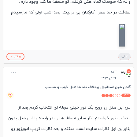
والله که سوسک تمام هتل گرفته، تو ملحفه ها کنه وجود داره .
نظافت در حد صفر . کارکنان بی تربیت. بخدا شب اولی که مارسیدم
تو رزروشن 4 نفر اومدن دعوا که این چه اتاقی به ما دادین همشونم
از سوسک و نظافت شکایت داشتن. در ضمن ایرانی نبودن و عراقی
بودن.اسمش 4 ستاره است بخدا مسافر خونه های میدان راه آهن از
اونجا تمیز تر هستن. برای استفاده از استخرشم باید 500 لیر برای 1
2
بیشتر
ساعت پرداخت کنی
0
AGT
24 تیر 1397
گلدن هیل استانبول برخلاف نقد ها هتل خوب و مناسب
3.3
من این هتل رو روی یک تور خیلی عجله ای انتخاب کردم بعد از
انتخاب تور خواستم نظر سایر مسافر ها رو در رابطه با این هتل بدون
بنابراین اول نظرات سایت لست سکند و بعد نظرات تریپ ادویزور رو