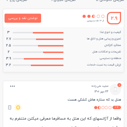
تفریحی خانوادگی
8
تفریحی مجردی
1
تفریحی زوج
2
2.9
نوشتن نقد و بررسی
از 12 نقد و بررسی
کیفیت و تنوع غذا
3
تمیزی و زیبایی هتل و اتاق ها
2.7
عملکرد کارکنان
2.5
تفریحات و امکانات هتل
2
منطقه و دسترسی
3.9
ارزش قیمت به نسبت خدمات
3.2
0
مجید علی زاده
24 مهر 1401
هتل بد که ستاره هاش کشکی هست
1.7
واقعا از آژانسهای که این هتل به مسافرها معرفی میکنن متنفرم به