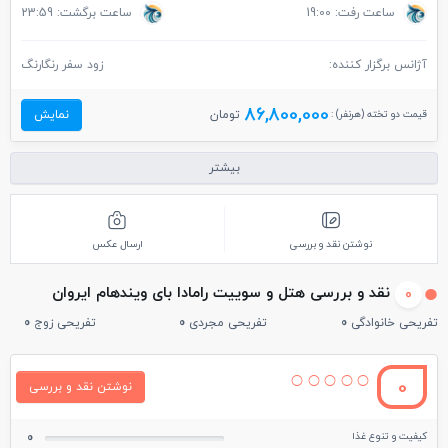
ساعت رفت: 19:00
ساعت برگشت: 23:59
آژانس برگزار کننده:
زود سفر رنگارنگ
86,800,000
قیمت دو تخته (هرنفر) :
تومان
نمایش
بیشتر
نوشتن نقد و بررسی
ارسال عکس
نقد و بررسی هتل و سوییت رامادا بای ویندهام ایروان
0
تفریحی خانوادگی
0
تفریحی مجردی
0
تفریحی زوج
0
0
نوشتن نقد و بررسی
کیفیت و تنوع غذا
0