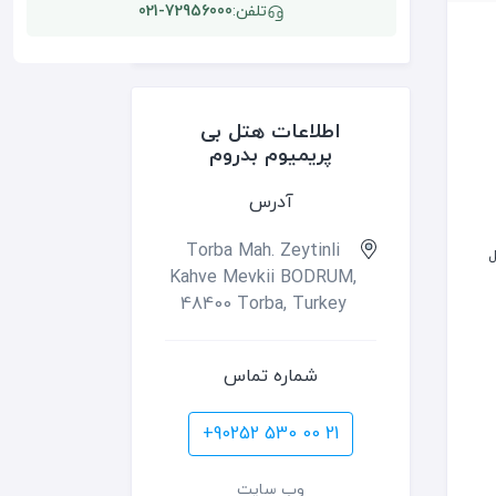
تلفن:
021-72956000
اطلاعات هتل بی
پریمیوم بدروم
آدرس
Torba Mah. Zeytinli
ل
Kahve Mevkii BODRUM,
48400 Torba, Turkey
شماره تماس
+90252 530 00 21
وب سایت