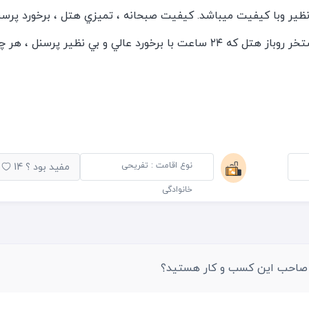
 نظير وبا كيفيت ميباشد. كيفيت صبحانه ، تميزي هتل ، برخورد پرسن
، امكانات هتل مخصوصا استخر روباز هتل كه ٢٤ ساعت با برخورد عالي و بي نظير پرسنل ، هر
. به قدري هتل براي شما كامل و اوكي هست كه به فكر سطح شهر رو
م اوكي ، اين هتل در مجاورت هتل دوجا و هتل ركسوس هست ، تا مرك
نوع اقامت : تفریحی
مفید بود ؟
14
خانوادگی
 صاحب این کسب و کار هستید؟