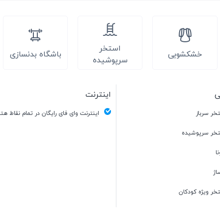
استخر
خشکشویی
باشگاه بدنسازی
سرپوشیده
ی
اینترنت
خر سرباز
اینترنت وای فای رایگان در تمام نقاط هت
خر سرپوشیده
ا
اژ
خر ویژه کودکان
ن بازی کودکان