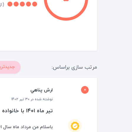
(از 1 نقد و 
مرتب سازی براساس:
جدیدتری
ارش پناهي
0
نوشته شده در 30 تیر 1402
تير ماه ١٤٠١ با خانواده به هتل سفر داشتم