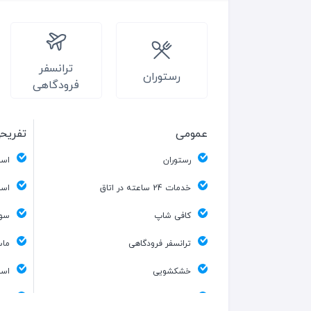
ترانسفر
رستوران
فرودگاهی
عمومی
تفریح
رستوران
است
خدمات 24 ساعته در اتاق
است
کافی شاپ
سون
ترانسفر فرودگاهی
ماس
خشکشویی
است
فروشگاه
سال