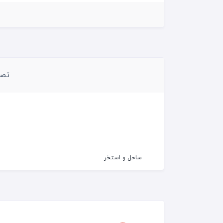
رستوران فضای باز
باش
پارکینگ
تن
ساح
تصا
ساحل و استخر