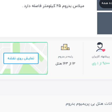
ه همه
میلاس بدروم 25 کیلومتر فاصله دارد .
پیشنهاد کاربران
رتبه در بدروم
نمایش روی نقشه
%100 از 1 رای
12 از 163 هتل
نات هتل بی پریمیوم بدروم