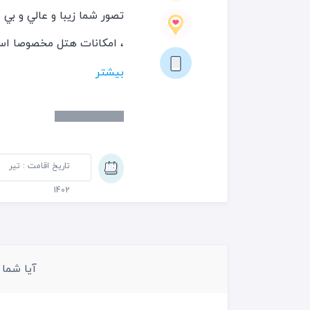
تصور شما زيبا و عالي و بي
از هتل زيبا بگم كم گفتم 
بیشتر
نميكنيد . صبحانه نهار شا
شهر هم يه ١٠ دقيقه فاصله دارد. بدروم واقعا زيباست
تاریخ اقامت : تیر
1402
آیا شما