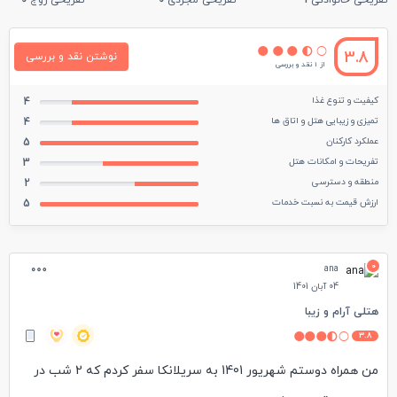
تفریحی خانوادگی
1
تفریحی مجردی
0
تفریحی زوج
0
3.8
نوشتن نقد و بررسی
از 1 نقد و بررسی
کیفیت و تنوع غذا
4
تمیزی و زیبایی هتل و اتاق ها
4
عملکرد کارکنان
5
تفریحات و امکانات هتل
3
منطقه و دسترسی
2
ارزش قیمت به نسبت خدمات
5
0
ana
04 آبان 1401
هتلی آرام و زیبا
3.8
من همراه دوستم شهریور 1401 به سریلانکا سفر کردم که 2 شب در