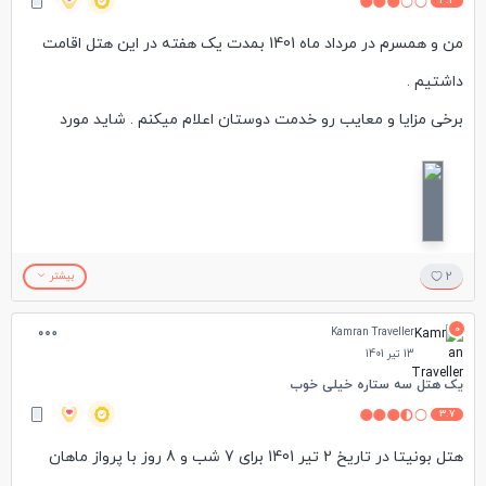
3.3
من و همسرم در مرداد ماه 1401 بمدت یک هفته در این هتل اقامت
داشتیم .
برخی مزایا و معایب رو خدمت دوستان اعلام میکنم . شاید مورد
استفاده قرار بگیره :
موقعیت مکانی بینظیر در منطقه گلدن سندز ( چه از نظر نزدیکی به
ایستگاه اتوبوس خط 409 - چه از نظر نزدیکی به ساحل و دسترسی
2
بیشتر
بسیار راحت به ساحل با کمتر از 30 ثانیه پیاده روی )
0
Kamran Traveller
هتلی با طبقات زیاد و شاید بشه گفت مرتفع ترین هتل این منطقه -
13 تیر 1401
سالن صرف صبحانه و ناهار بزرگ و تمیز و دلباز هست - از پرسنل
یک هتل سه ستاره خیلی خوب
3.7
برخورد نامناسبی دیده نشد ولی همانند تایلند و مالزی انتظار لبخند از
هتل بونیتا در تاریخ 2 تیر 1401 برای 7 شب و 8 روز با پرواز ماهان
دوستان نداشته باشید .