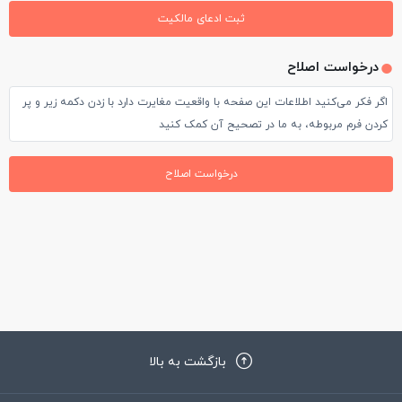
کوچک و تمیز داشت. اتاق ها فاقد safty box و کتری برقی بود.
ثبت ادعای مالکیت
باشه ، در ضمن رفتار کارمندای هتل بسیار عالی هست و وای فای هتل
برای کسانی که هتل را به صورت uall داشتند ناهار و شام مفصلی سرو
خدمات خوبی با سرعت عالی داره ، ایشالا تونسته باشم اطلاعات
درخواست اصلاح
می شد.
نسبتا خوبی بهتون داده باشم تا با دید باز انتخاب کنید
اگر فکر می‌کنید اطلاعات این صفحه با واقعیت مغایرت دارد با زدن دکمه زیر و پر
این هتل در ابندای لاین ١ گلدن سندز قرار گرفته و بهترین جای ممکن
کردن فرم مربوطه، به ما در تصحیح آن کمک کنید
جهت دسترسی به ساحل و بازارچه ساحلی و رستوران ها بود.
درخواست اصلاح
کسانی که دنبال غذای حلال هستند یک دکه دونر کباب در وسط گلدن
سندز هست که اسم آن ابوسمیر بود و ما مشتری هر شب آن شدیم.
به طور کلی هتل بونیتا هتل خوب با امکانات معمولی هست. این هتل
برای کسانی که به دنبال تفریحات ساحلی و استفاده از فضای گلدن
سندز سفر میکنند هتل خوبی است. و من این هتل را پیشنهاد میکنم
بازگشت به بالا