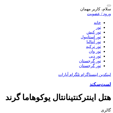
سلام، کاربر مهمان
ورود / عضویت
خانه
تور
تور کیش
تور استانبول
تور آنتالیا
تور ترکیه
تور وان
تور دبی
تور گرجستان
تور گرجستان
لینکدین
اینستاگرام
تلگرام
آپارات
لست‌سکند
هتل اینترکنتینانتال یوکوهاما گرند
گالری